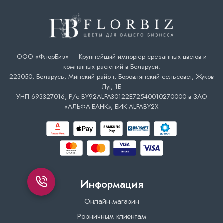
ООО «ФлорБиз» — Крупнейший импортёр срезанных цветов и
комнатных растений в Беларуси.
223050, Беларусь, Минский район, Боровлянский сельсовет, Жуков
Луг, 1Б
УНП 693327016, Р/с BY92ALFA30122E72540010270000 в ЗАО
«АЛЬФА-БАНК», БИК ALFABY2X
Информация
Онлайн-магазин
Розничным клиентам