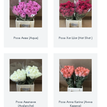
Роза Аква (Aqua)
Роза Хот Шот (Hot Shot )
Роза Аваланж
Роза Anna Karina (Анна
(Avalanche)
Карина)