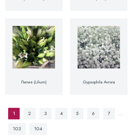
Лилия (Lilium)
Gypsophila Avrora
1
2
3
4
5
6
7
...
103
104