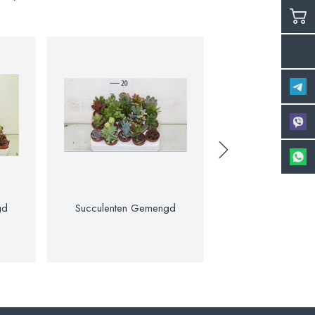
gd
Succulenten Gemengd
Succulenten Gem
Mexico