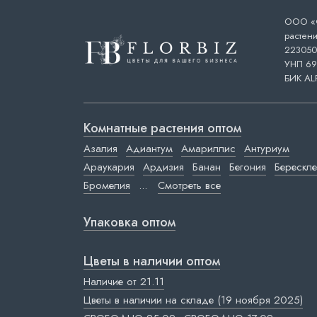
ООО «Ф
растени
223050,
УНП 69
БИК AL
Комнатные растения оптом
Азалия
Адиантум
Амариллис
Антуриум
Араукария
Ардизия
Банан
Бегония
Берескле
Бромелия
...
Смотреть все
Упаковка оптом
Цветы в наличии оптом
Наличие от 21.11
Цветы в наличии на складе (19 ноября 2025)