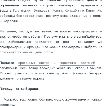
горшечные растения
поступают напрямую с аукционов и
ферм в
Голландии
,
Эквадора
,
Кении
,
Колумбии
и
Китая
. Мы
работаем без посредников, поэтому цены адекватные, а сроки
— короткие.
Мы знаем, что для вас важно не просто «ассортимент» —
важно, чтобы он работал. Поэтому в каталоге вы найдёте всё,
что действительно продаётся: от роз и хризантем до
альстромерий и орхидей. Всё можно посмотреть и выбрать на
странице
Горшечные цветы оптом
.
Поставки
срезанных цветов
и
горшечных растений
—
регулярные. Весь товар проходит через наш склад в Минске.
Можно приехать забирать самому или оформить быструю
доставку по вашему адресу.
Почему нас выбирают:
— Мы работаем честно: без накруток, с документами и ясными
условиями.