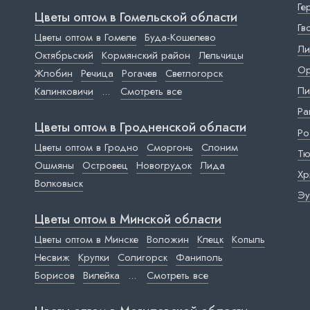
Ге
Цветы оптом в Гомельской области
Гв
Цветы оптом в Гомеле
Буда-Кошелево
Ли
Октябрьский
Кормянский район
Лельчицы
Ор
Жлобин
Речица
Рогачев
Светлогорск
Пи
Калинковичи
...
Смотреть все
Ра
Цветы оптом в Гродненской области
Ро
Цветы оптом в Гродно
Сморгонь
Слоним
Тю
Ошмяны
Островец
Новогрудок
Лида
Хр
Волковыск
Эу
Цветы оптом в Минской области
Цветы оптом в Минске
Воложин
Клецк
Копыль
Несвиж
Крупки
Солигорск
Фаниполь
Борисов
Вилейка
...
Смотреть все