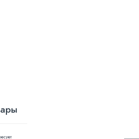
вары
есует