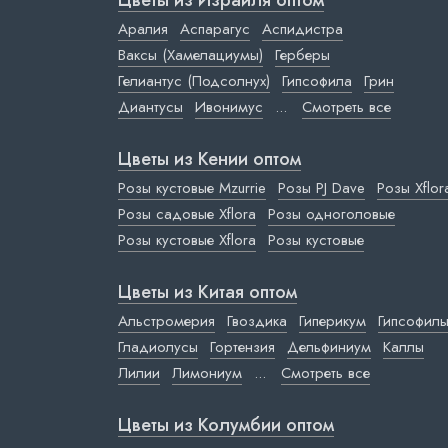
Цветы из Израиля оптом
Аралия
Аспарагус
Аспидистра
Ваксы (Хамелациумы)
Герберы
Гелиантус (Подсолнух)
Гипсофила
Грин
Диантусы
Ивонимус
...
Смотреть все
Цветы из Кении оптом
Розы кустовые Mzurrie
Розы PJ Dave
Розы Xflor
Розы садовые Xflora
Розы одноголовые
Розы кустовые Xflora
Розы кустовые
Цветы из Китая оптом
Альстромерия
Гвоздика
Гиперикум
Гипсофил
Гладиолусы
Гортензия
Дельфиниум
Каллы
Лилии
Лимониум
...
Смотреть все
Цветы из Колумбии оптом