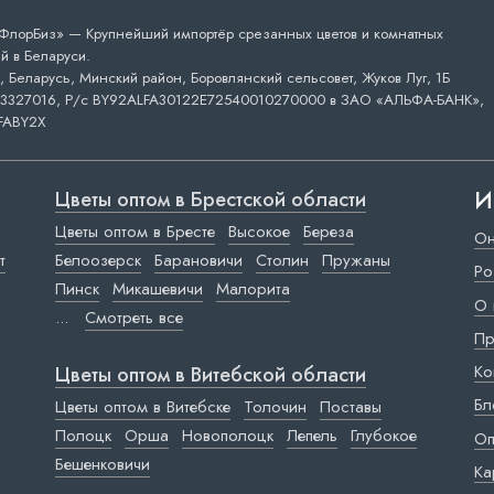
лорБиз» — Крупнейший импортёр срезанных цветов и комнатных
й в Беларуси.
 Беларусь, Минский район, Боровлянский сельсовет, Жуков Луг, 1Б
3327016, Р/с BY92ALFA30122E72540010270000 в ЗАО «АЛЬФА-БАНК»,
FABY2X
И
Цветы оптом в Брестской области
Цветы оптом в Бресте
Высокое
Береза
Он
т
Белоозерск
Барановичи
Столин
Пружаны
Ро
Пинск
Микашевичи
Малорита
О 
...
Смотреть все
Пр
Ко
Цветы оптом в Витебской области
Бл
Цветы оптом в Витебске
Толочин
Поставы
Полоцк
Орша
Новополоцк
Лепель
Глубокое
Оп
Бешенковичи
Ка