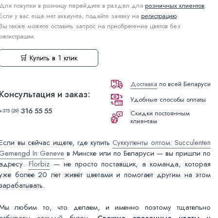
Для покупки в розницу перейдите в раздел для
розничных клиентов
.
Если у вас еще нет аккаунта, подайте заявку на
регистрацию
.
Вы также можете оставить запрос на приобретение цветов без
регистрации.
🛒 Купить в 1 клик
Доставка
по всей Беларуси
Консультация и заказ:
Удобные способы оплаты
316 55 55
+375 (29)
Скидки постоянным
клиентам
Если вы сейчас ищете, где купить
Суккуленты оптом: Succulenten
Gemengd In Geneve
в Минске или по Беларуси — вы пришли по
адресу.
Florbiz
— не просто поставщик, а команда, которая
уже более 20 лет живёт цветами и помогает другим на этом
зарабатывать.
Мы любим то, что делаем, и именно поэтому тщательно
отбираем каждый бутон.
Свежие срезанные цветы и