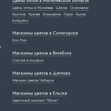
Цветы оптом в Могилевской области
Цветы оптом в Могилеве
Шклов
Осиповичи
Круглое
Кричев
Климовичи
Горки
Быхов
Бобруйск
Магазины цветов в Cолигорске
Don Pion
a
Магазины цветов в Витебске
Счастье в подарок
Магазины цветов в Дятлово
ы
Магазин цветов Чабарок
Магазины цветов в Ельске
Цветочный магазин "Klever"