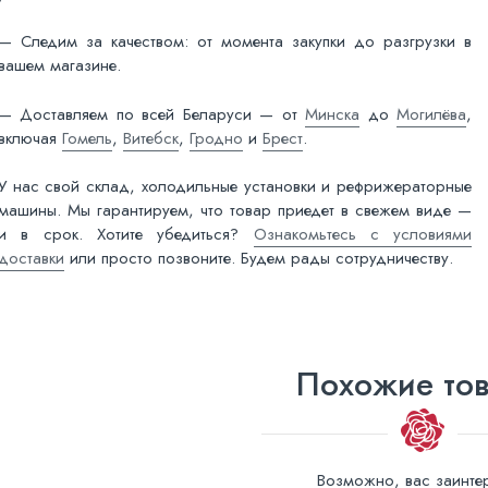
— Следим за качеством: от момента закупки до разгрузки в
вашем магазине.
— Доставляем по всей Беларуси — от
Минска
до
Могилёва
,
включая
Гомель
,
Витебск
,
Гродно
и
Брест
.
У нас свой склад, холодильные установки и рефрижераторные
машины. Мы гарантируем, что товар приедет в свежем виде —
и в срок. Хотите убедиться?
Ознакомьтесь с условиями
доставки
или просто позвоните. Будем рады сотрудничеству.
Похожие то
Возможно, вас заинтер