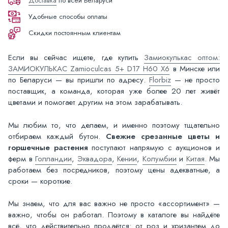
Доставка
по всей Беларуси
Удобные способы оплаты
Скидки постоянным клиентам
Если вы сейчас ищете, где купить
Замиокулькас оптом:
ЗАМИОКУЛЬКАС Zamioculcas 5+ D17 H60 X6
в Минске или
по Беларуси — вы пришли по адресу.
Florbiz
— не просто
поставщик, а команда, которая уже более 20 лет живёт
цветами и помогает другим на этом зарабатывать.
Мы любим то, что делаем, и именно поэтому тщательно
отбираем каждый бутон.
Свежие срезанные цветы и
горшечные растения
поступают напрямую с аукционов и
ферм в
Голландии
,
Эквадора
,
Кении
,
Колумбии
и
Китая
. Мы
работаем без посредников, поэтому цены адекватные, а
сроки — короткие.
Мы знаем, что для вас важно не просто «ассортимент» —
важно, чтобы он работал. Поэтому в каталоге вы найдёте
всё, что действительно продаётся: от роз и хризантем до