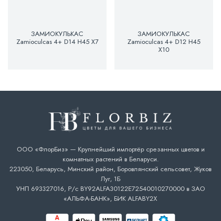
ЗАМИОКУЛЬКАС
ЗАМИОКУЛЬКАС
Zamioculcas 4+ D14 H45 X7
Zamioculcas 4+ D12 H45
X10
ООО «ФлорБиз» — Крупнейший импортёр срезанных цветов и
комнатных растений в Беларуси.
223050, Беларусь, Минский район, Боровлянский сельсовет, Жуков
Луг, 1Б
УНП 693327016, Р/с BY92ALFA30122E72540010270000 в ЗАО
«АЛЬФА-БАНК», БИК ALFABY2X