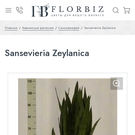
Главная
Комнатные растения
Сансевиерия
Sansevieria Zeylanica
Sansevieria Zeylanica