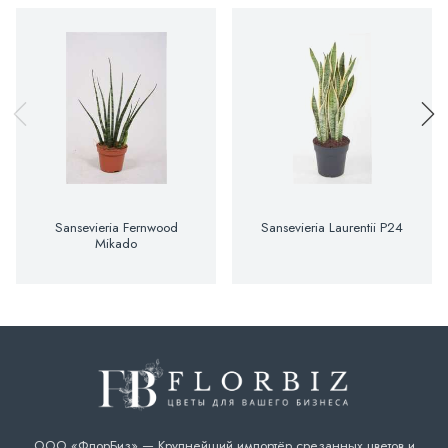
Sansevieria Fernwood
Sansevieria Laurentii P24
Mikado
ООО «ФлорБиз» — Крупнейший импортёр срезанных цветов и