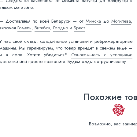
— Следим за качеством: от момента закупки до разгрузки в
вашем магазине.
— Доставляем по всей Беларуси — от
Минска
до
Могилёва
,
включая
Гомель
,
Витебск
,
Гродно
и
Брест
.
У нас свой склад, холодильные установки и рефрижераторные
машины. Мы гарантируем, что товар приедет в свежем виде —
и в срок. Хотите убедиться?
Ознакомьтесь с условиями
доставки
или просто позвоните. Будем рады сотрудничеству.
Похожие то
Возможно, вас заинтер