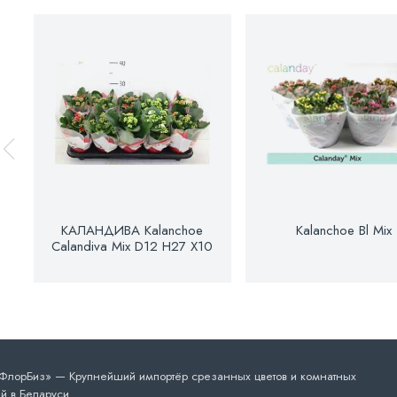
КАЛАНДИВА Kalanchoe
Kalanchoe Bl Mix
Calandiva Mix D12 H27 X10
лорБиз» — Крупнейший импортёр срезанных цветов и комнатных
й в Беларуси.