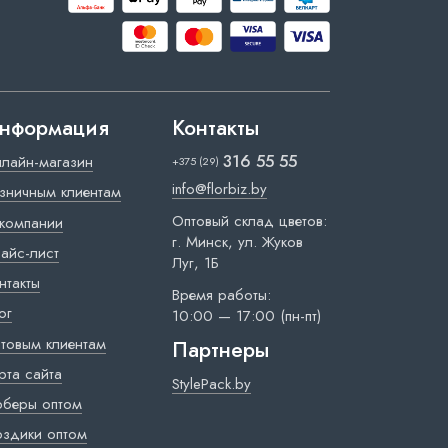
нформация
Контакты
316 55 55
лайн-магазин
+375 (29)
info@florbiz.by
зничным клиентам
Оптовый склад цветов:
компании
г. Минск, ул. Жуков
айс-лист
Луг, 1Б
нтакты
Время работы:
ог
10:00 — 17:00 (пн-пт)
товым клиентам
Партнеры
рта сайта
StylePack.by
рберы оптом
оздики оптом