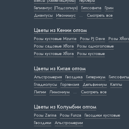
Ваксы (Хамелациумы)
Герберы
Гелиантус (Подсолнух)
Гипсофила
Грин
Диантусы
Ивонимус
...
Смотреть все
Цветы из Кении оптом
Розы кустовые Mzurrie
Розы PJ Dave
Розы Xflor
Розы садовые Xflora
Розы одноголовые
Розы кустовые Xflora
Розы кустовые
Цветы из Китая оптом
Альстромерия
Гвоздика
Гиперикум
Гипсофил
Гладиолусы
Гортензия
Дельфиниум
Каллы
Лилии
Лимониум
...
Смотреть все
Цветы из Колумбии оптом
Розы Zarina
Розы Funza
Гвоздики кустовые
Гвоздики
Альстромерии