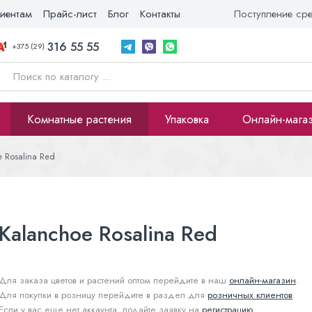
иентам
Прайс-лист
Блог
Контакты
Поступление ср
316 55 55
+375 (29)
Комнатные растения
Упаковка
Онлайн-мага
 Rosalina Red
Kalanchoe Rosalina Red
Для заказа цветов и растений оптом перейдите в наш
онлайн-магазин
.
Для покупки в розницу перейдите в раздел для
розничных клиентов
.
Если у вас еще нет аккаунта, подайте заявку на
регистрацию
.