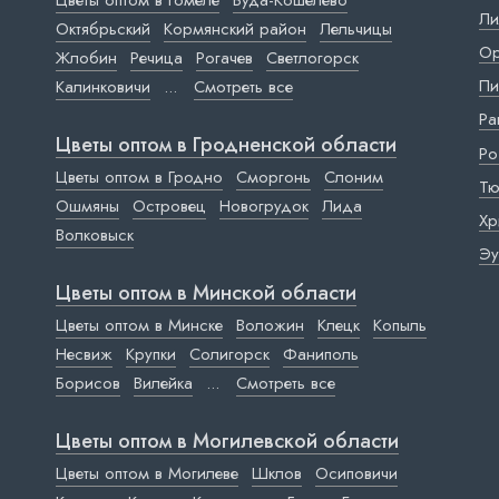
Цветы оптом в Гомеле
Буда-Кошелево
Ли
Октябрьский
Кормянский район
Лельчицы
Ор
Жлобин
Речица
Рогачев
Светлогорск
Пи
Калинковичи
...
Смотреть все
Ра
Цветы оптом в Гродненской области
Ро
Цветы оптом в Гродно
Сморгонь
Слоним
Тю
Ошмяны
Островец
Новогрудок
Лида
Хр
Волковыск
Эу
Цветы оптом в Минской области
Цветы оптом в Минске
Воложин
Клецк
Копыль
Несвиж
Крупки
Солигорск
Фаниполь
Борисов
Вилейка
...
Смотреть все
Цветы оптом в Могилевской области
Цветы оптом в Могилеве
Шклов
Осиповичи