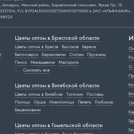
 Беларусь, Минский район, Боровлянский сельсовет, Жуков Луг, 1Б
3327016, Р/с BY92ALFA30122E72540010270000 в ЗАО «АЛЬФА-БАНК»,
FABY2X
И
Цветы оптом в Брестской области
Цветы оптом в Бресте
Высокое
Береза
Он
т
Белоозерск
Барановичи
Столин
Пружаны
Ро
Пинск
Микашевичи
Малорита
О 
...
Смотреть все
Пр
Ко
Цветы оптом в Витебской области
Бл
Цветы оптом в Витебске
Толочин
Поставы
Полоцк
Орша
Новополоцк
Лепель
Глубокое
Оп
Бешенковичи
Ка
Ге
Цветы оптом в Гомельской области
Гв