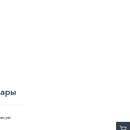
вары
есует