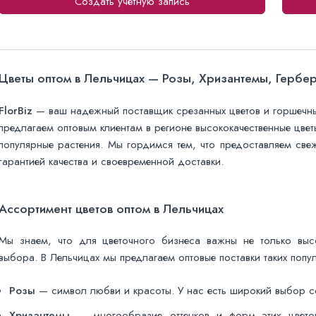
Создать учетную запись
Цветы оптом в Лельчицах — Розы, Хризантемы, Герберы
FlorBiz
— ваш надежный поставщик срезанных цветов и горшечных
предлагаем оптовым клиентам в регионе высококачественные цветы
популярные растения. Мы гордимся тем, что предоставляем све
гарантией качества и своевременной доставки.
Ассортимент цветов оптом в Лельчицах
Мы знаем, что для цветочного бизнеса важны не только выс
выбора. В Лельчицах мы предлагаем оптовые поставки таких попул
Розы
— символ любви и красоты. У нас есть широкий выбор со
Хризантемы
— многообразие оттенков и форм этих цветов