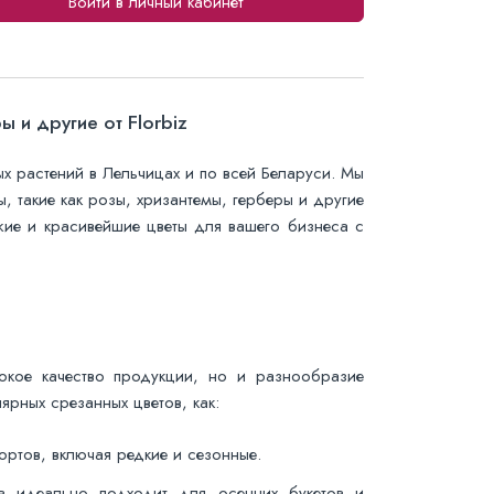
Войти в личный кабинет
 и другие от Florbiz
 растений в Лельчицах и по всей Беларуси. Мы
, такие как розы, хризантемы, герберы и другие
жие и красивейшие цветы для вашего бизнеса с
окое качество продукции, но и разнообразие
ярных срезанных цветов, как:
ртов, включая редкие и сезонные.
 идеально подходит для осенних букетов и