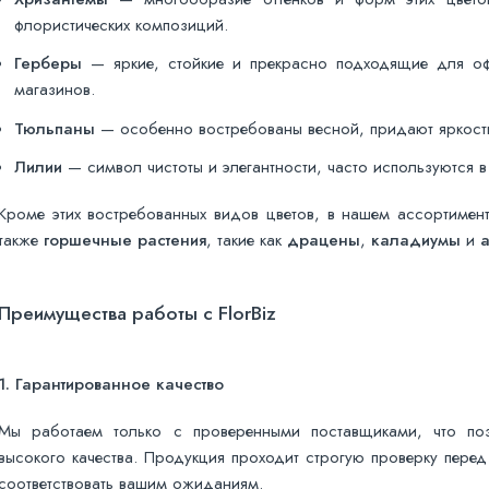
флористических композиций.
Герберы
— яркие, стойкие и прекрасно подходящие для оф
магазинов.
Тюльпаны
— особенно востребованы весной, придают яркост
Лилии
— символ чистоты и элегантности, часто используются в
Кроме этих востребованных видов цветов, в нашем ассортимен
также
горшечные растения
, такие как
драцены
,
каладиумы
и
Преимущества работы с FlorBiz
1.
Гарантированное качество
Мы работаем только с проверенными поставщиками, что поз
высокого качества. Продукция проходит строгую проверку перед 
соответствовать вашим ожиданиям.