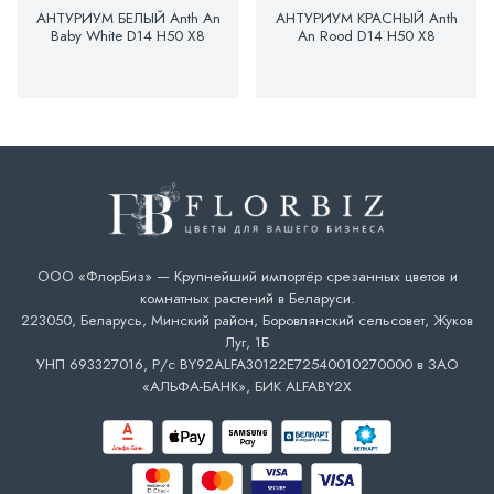
АНТУРИУМ БЕЛЫЙ Anth An
АНТУРИУМ КРАСНЫЙ Anth
Baby White D14 H50 X8
An Rood D14 H50 X8
ООО «ФлорБиз» — Крупнейший импортёр срезанных цветов и
комнатных растений в Беларуси.
223050, Беларусь, Минский район, Боровлянский сельсовет, Жуков
Луг, 1Б
УНП 693327016, Р/с BY92ALFA30122E72540010270000 в ЗАО
«АЛЬФА-БАНК», БИК ALFABY2X