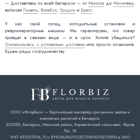
— Доставляем по всей Беларуси — от
Минска
до
Могилёва
,
включая
Гомель
,
Витебск
,
Гродно
и
Брест
.
У нас свой склад, холодильные установки и
рефрижераторные машины. Мы гарантируем, что товар
приедет в свежем виде — и в срок. Хотите убедиться?
Ознакомьтесь с условиями доставки
или просто позвоните.
Будем рады сотрудничеству.
ООО «ФлорБиз» — Крупнейший импортёр срезанных цветов и
комнатных растений в Беларуси.
223050, Беларусь, Минский район, Боровлянский сельсовет, Жуков
Луг, 1Б
УНП 693327016, Р/с BY92ALFA30122E72540010270000 в ЗАО