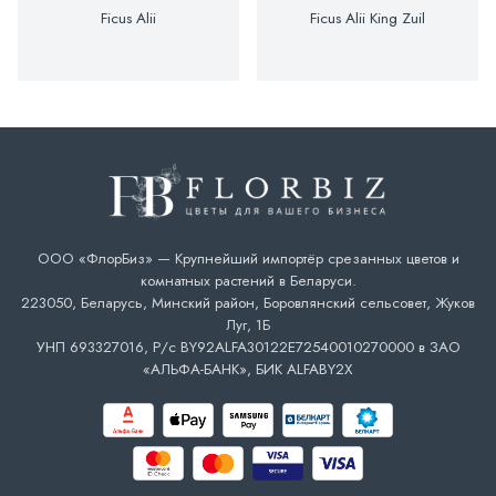
Ficus Alii
Ficus Alii King Zuil
ООО «ФлорБиз» — Крупнейший импортёр срезанных цветов и
комнатных растений в Беларуси.
223050, Беларусь, Минский район, Боровлянский сельсовет, Жуков
Луг, 1Б
УНП 693327016, Р/с BY92ALFA30122E72540010270000 в ЗАО
«АЛЬФА-БАНК», БИК ALFABY2X