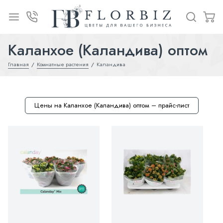
Каланхое (Каландива) оптом
Главная
Комнатные растения
Каландива
Цены на Каланхое (Каландива) оптом – прайс-лист