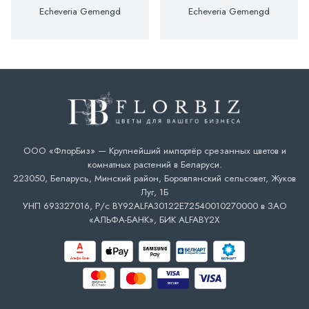
Echeveria Gemengd
Echeveria Gemengd
ООО «ФлорБиз» — Крупнейший импортёр срезанных цветов и
комнатных растений в Беларуси.
223050, Беларусь, Минский район, Боровлянский сельсовет, Жуков
Луг, 1Б
УНП 693327016, Р/с BY92ALFA30122E72540010270000 в ЗАО
«АЛЬФА-БАНК», БИК ALFABY2X