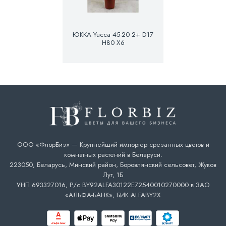
ЮККА Yucca 45-20 2+ D17
H80 X6
ООО «ФлорБиз» — Крупнейший импортёр срезанных цветов и
комнатных растений в Беларуси.
223050, Беларусь, Минский район, Боровлянский сельсовет, Жуков
Луг, 1Б
УНП 693327016, Р/с BY92ALFA30122E72540010270000 в ЗАО
«АЛЬФА-БАНК», БИК ALFABY2X