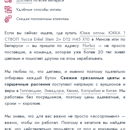
Доставка
по всей Беларуси
Удобные способы оплаты
Скидки постоянным клиентам
Если вы сейчас ищете, где купить
Юкка оптом: ЮККА 1
СТВОЛ Yucca Enkel Stam 2+ D12 H45 X10
в Минске или по
Беларуси — вы пришли по адресу.
Florbiz
— не просто
поставщик, а команда, которая уже более 20 лет живёт
цветами и помогает другим на этом зарабатывать.
Мы любим то, что делаем, и именно поэтому тщательно
отбираем каждый бутон.
Свежие срезанные цветы и
горшечные растения
поступают напрямую с аукционов и
ферм в
Голландии
,
Эквадора
,
Кении
,
Колумбии
и
Китая
. Мы
работаем без посредников, поэтому цены адекватные, а
сроки — короткие.
Мы знаем, что для вас важно не просто «ассортимент» —
важно, чтобы он работал. Поэтому в каталоге вы найдёте
всё, что действительно продаётся: от роз и хризантем до