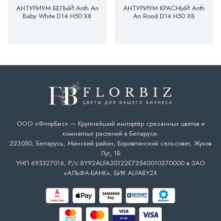
АНТУРИУМ БЕЛЫЙ Anth An
АНТУРИУМ КРАСНЫЙ Anth
Baby White D14 H50 X8
An Rood D14 H50 X8
ООО «ФлорБиз» — Крупнейший импортёр срезанных цветов и
комнатных растений в Беларуси.
223050, Беларусь, Минский район, Боровлянский сельсовет, Жуков
Луг, 1Б
УНП 693327016, Р/с BY92ALFA30122E72540010270000 в ЗАО
«АЛЬФА-БАНК», БИК ALFABY2X