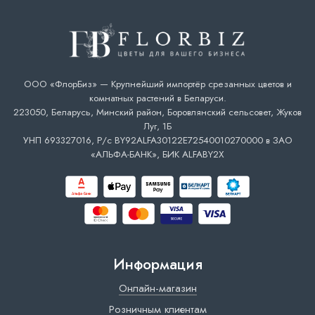
ООО «ФлорБиз» — Крупнейший импортёр срезанных цветов и
комнатных растений в Беларуси.
223050, Беларусь, Минский район, Боровлянский сельсовет, Жуков
Луг, 1Б
УНП 693327016, Р/с BY92ALFA30122E72540010270000 в ЗАО
«АЛЬФА-БАНК», БИК ALFABY2X
Информация
Онлайн-магазин
Розничным клиентам