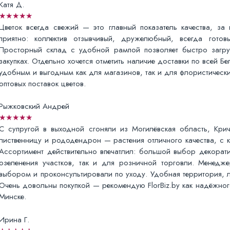
Катя Д.
★★★★★
Цветок всегда свежий — это главный показатель качества, за 
приятно: коллектив отзывчивый, дружелюбный, всегда гото
Просторный склад с удобной рампой позволяет быстро загру
закупках. Отдельно хочется отметить наличие доставки по всей Бе
удобным и выгодным как для магазинов, так и для флористически
оптовых поставок цветов.
Рыжковский Андрей
★★★★★
С супругой в выходной сгоняли из Могилёвская область, Крич
лиственницу и рододендрон — растения отличного качества, с 
Ассортимент действительно впечатлил: большой выбор декорат
озеленения участков, так и для розничной торговли. Менедж
выбором и проконсультировали по уходу. Удобная территория, л
Очень довольны покупкой — рекомендую FlorBiz.by как надёжног
Минске.
Ирина Г.