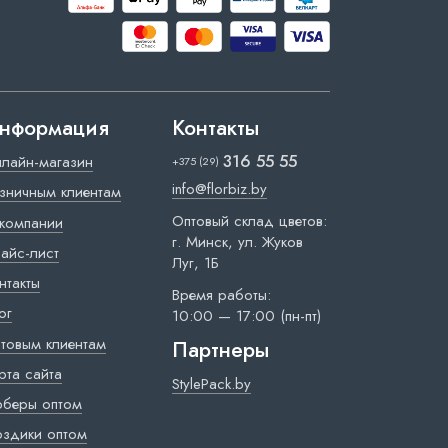
нформация
Контакты
316 55 55
лайн-магазин
+375 (29)
info@florbiz.by
зничным клиентам
Оптовый склад цветов:
компании
г. Минск, ул. Жуков
айс-лист
Луг, 1Б
нтакты
Время работы:
ог
10:00 — 17:00 (пн-пт)
товым клиентам
Партнеры
рта сайта
StylePack.by
рберы оптом
оздики оптом