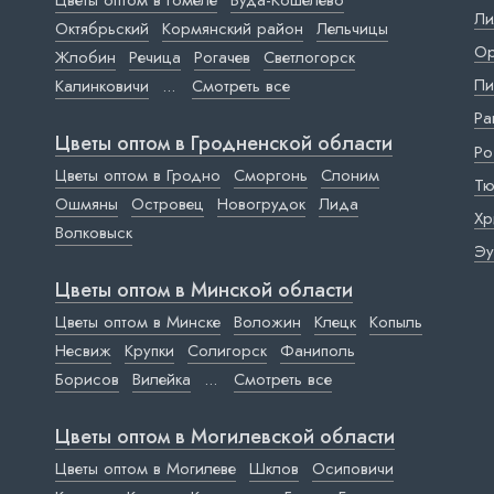
Цветы оптом в Гомеле
Буда-Кошелево
Ли
Октябрьский
Кормянский район
Лельчицы
Ор
Жлобин
Речица
Рогачев
Светлогорск
Пи
Калинковичи
...
Смотреть все
Ра
Цветы оптом в Гродненской области
Ро
Цветы оптом в Гродно
Сморгонь
Слоним
Тю
Ошмяны
Островец
Новогрудок
Лида
Хр
Волковыск
Эу
Цветы оптом в Минской области
Цветы оптом в Минске
Воложин
Клецк
Копыль
Несвиж
Крупки
Солигорск
Фаниполь
Борисов
Вилейка
...
Смотреть все
Цветы оптом в Могилевской области
Цветы оптом в Могилеве
Шклов
Осиповичи