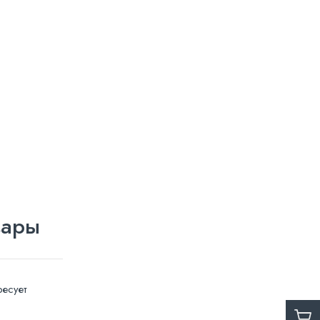
вары
есует