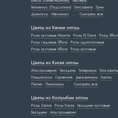
Ваксы (Хамелациумы)
Герберы
Гелиантус (Подсолнух)
Гипсофила
Грин
Диантусы
Ивонимус
...
Смотреть все
Цветы из Кении оптом
Розы кустовые Mzurrie
Розы PJ Dave
Розы Xflor
Розы садовые Xflora
Розы одноголовые
Розы кустовые Xflora
Розы кустовые
Цветы из Китая оптом
Альстромерия
Гвоздика
Гиперикум
Гипсофил
Гладиолусы
Гортензия
Дельфиниум
Каллы
Лилии
Лимониум
...
Смотреть все
Цветы из Колумбии оптом
Розы Zarina
Розы Funza
Гвоздики кустовые
Гвоздики
Альстромерии