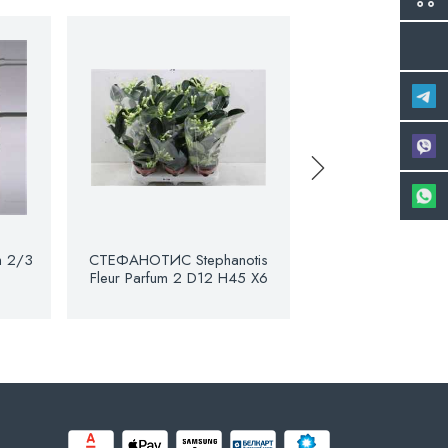
m 2/3
СТЕФАНОТИС Stephanotis
Stephanotis Fleur 
Fleur Parfum 2 D12 H45 X6