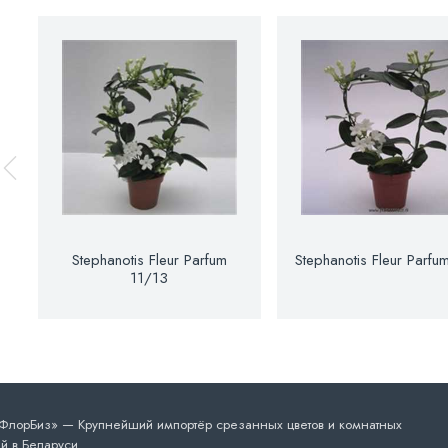
Stephanotis Fleur Parfum
Stephanotis Fleur Parfu
11/13
лорБиз» — Крупнейший импортёр срезанных цветов и комнатных
й в Беларуси.