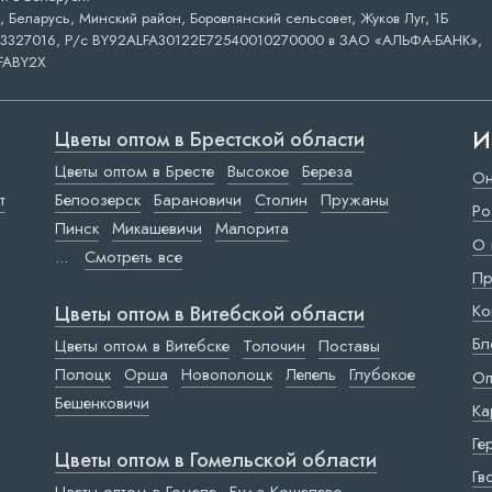
 Беларусь, Минский район, Боровлянский сельсовет, Жуков Луг, 1Б
3327016, Р/с BY92ALFA30122E72540010270000 в ЗАО «АЛЬФА-БАНК»,
FABY2X
И
Цветы оптом в Брестской области
Цветы оптом в Бресте
Высокое
Береза
Он
т
Белоозерск
Барановичи
Столин
Пружаны
Ро
Пинск
Микашевичи
Малорита
О 
...
Смотреть все
Пр
Ко
Цветы оптом в Витебской области
Бл
Цветы оптом в Витебске
Толочин
Поставы
Полоцк
Орша
Новополоцк
Лепель
Глубокое
Оп
Бешенковичи
Ка
Ге
Цветы оптом в Гомельской области
Гв