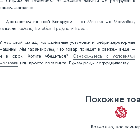
— Следим за качеством: от момента закупки до разгрузки в
вашем магазине.
— Доставляем по всей Беларуси — от
Минска
до
Могилёва
,
включая
Гомель
,
Витебск
,
Гродно
и
Брест
.
У нас свой склад, холодильные установки и рефрижераторные
машины. Мы гарантируем, что товар приедет в свежем виде —
и в срок. Хотите убедиться?
Ознакомьтесь с условиями
доставки
или просто позвоните. Будем рады сотрудничеству.
Похожие то
Возможно, вас заинтер