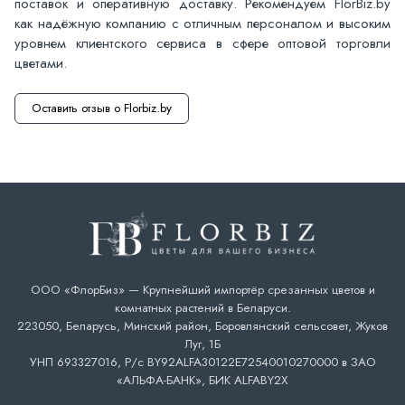
поставок и оперативную доставку. Рекомендуем FlorBiz.by
как надёжную компанию с отличным персоналом и высоким
уровнем клиентского сервиса в сфере оптовой торговли
цветами.
Оставить отзыв о Florbiz.by
ООО «ФлорБиз» — Крупнейший импортёр срезанных цветов и
комнатных растений в Беларуси.
223050, Беларусь, Минский район, Боровлянский сельсовет, Жуков
Луг, 1Б
УНП 693327016, Р/с BY92ALFA30122E72540010270000 в ЗАО
«АЛЬФА-БАНК», БИК ALFABY2X