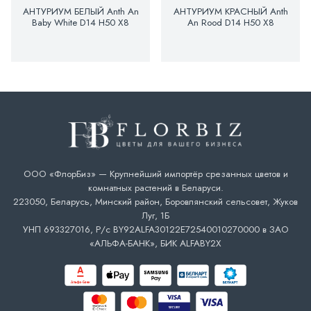
АНТУРИУМ БЕЛЫЙ Anth An
АНТУРИУМ КРАСНЫЙ Anth
Baby White D14 H50 X8
An Rood D14 H50 X8
ООО «ФлорБиз» — Крупнейший импортёр срезанных цветов и
комнатных растений в Беларуси.
223050, Беларусь, Минский район, Боровлянский сельсовет, Жуков
Луг, 1Б
УНП 693327016, Р/с BY92ALFA30122E72540010270000 в ЗАО
«АЛЬФА-БАНК», БИК ALFABY2X