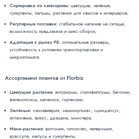
Сортировка по категориям:
цветущие, зелёные,
суккуленты, пальмы, растения для офисов и интерьеров;
Регулярные поставки:
стабильное наличие на складе,
возможность предзаказа и микс-сборок;
Адаптация к рынку РБ:
оптимальные размеры,
устойчивость к условиям транспортировки и
микроклимата.
Ассортимент плантов от Florbiz
Цветущие растения:
антуриумы, спатифиллумы, бегонии,
фаленопсисы, каланхоэ, гортензии;
Зелёные:
сансевиерия, замиокулькас, сциндапсус,
аглаонема, фикус, драцена, монстера;
Мини-растения:
фиттония, гипоэстес, пеперомия,
крассула, кактусы и суккуленты;