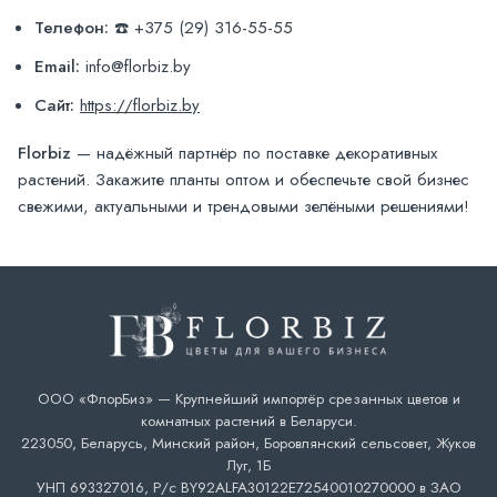
Телефон:
☎️ +375 (29) 316-55-55
Email:
info@florbiz.by
Сайт:
https://florbiz.by
Florbiz
— надёжный партнёр по поставке декоративных
растений. Закажите планты оптом и обеспечьте свой бизнес
свежими, актуальными и трендовыми зелёными решениями!
ООО «ФлорБиз» — Крупнейший импортёр срезанных цветов и
комнатных растений в Беларуси.
223050, Беларусь, Минский район, Боровлянский сельсовет, Жуков
Луг, 1Б
УНП 693327016, Р/с BY92ALFA30122E72540010270000 в ЗАО