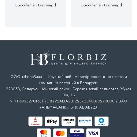
Succulenten Gemengd
Succulenten Gemengd
ООО «ФлорБиз» — Крупнейший импортёр срезанных цветов и
комнатных растений в Беларуси.
223050, Беларусь, Минский район, Боровлянский сельсовет, Жуков
Луг, 1Б
УНП 693327016, Р/с BY92ALFA30122E72540010270000 в ЗАО
«АЛЬФА-БАНК», БИК ALFABY2X