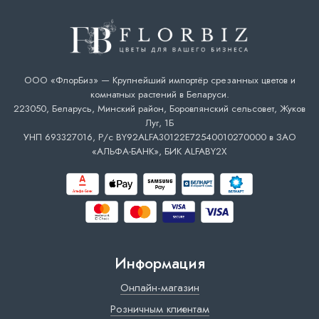
ООО «ФлорБиз» — Крупнейший импортёр срезанных цветов и
комнатных растений в Беларуси.
223050, Беларусь, Минский район, Боровлянский сельсовет, Жуков
Луг, 1Б
УНП 693327016, Р/с BY92ALFA30122E72540010270000 в ЗАО
«АЛЬФА-БАНК», БИК ALFABY2X
Информация
Онлайн-магазин
Розничным клиентам