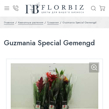
Главная
Комнатные растения
Гузмания
Guzmania Special Gemengd
Guzmania Special Gemengd