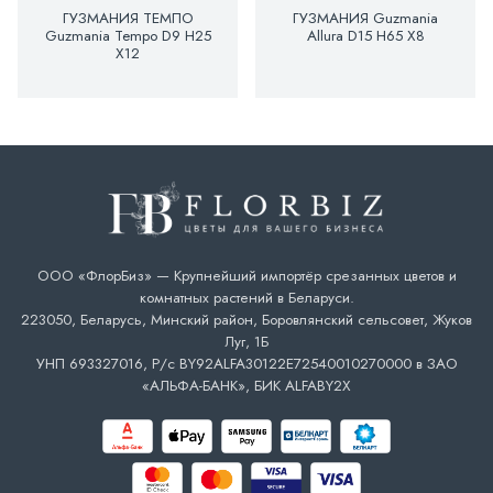
ГУЗМАНИЯ ТЕМПО
ГУЗМАНИЯ Guzmania
Guzmania Tempo D9 H25
Allura D15 H65 X8
X12
ООО «ФлорБиз» — Крупнейший импортёр срезанных цветов и
комнатных растений в Беларуси.
223050, Беларусь, Минский район, Боровлянский сельсовет, Жуков
Луг, 1Б
УНП 693327016, Р/с BY92ALFA30122E72540010270000 в ЗАО
«АЛЬФА-БАНК», БИК ALFABY2X