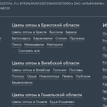
3327016, Р/с BY92ALFA30122E72540010270000 в ЗАО «АЛЬФА-БАНК»,
FABY2X
И
Цветы оптом в Брестской области
Цветы оптом в Бресте
Высокое
Береза
Он
т
Белоозерск
Барановичи
Столин
Пружаны
Ро
Пинск
Микашевичи
Малорита
О 
...
Смотреть все
Пр
Ко
Цветы оптом в Витебской области
Бл
Цветы оптом в Витебске
Толочин
Поставы
Полоцк
Орша
Новополоцк
Лепель
Глубокое
Оп
Бешенковичи
Ка
Ге
Цветы оптом в Гомельской области
Гв
Цветы оптом в Гомеле
Буда-Кошелево
Ли