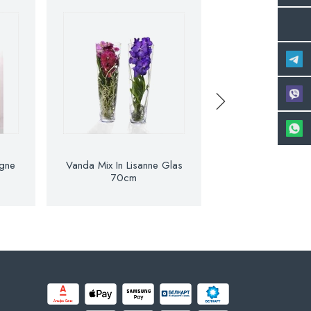
gne
Vanda Mix In Lisanne Glas
Vanda Mix In Lisa
70cm
90cm