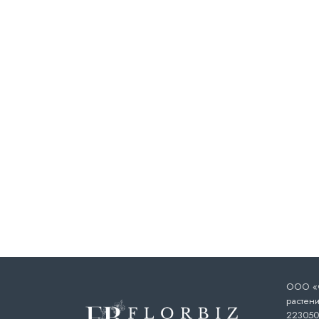
ООО «Ф
растени
223050,