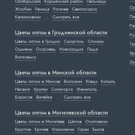
Октябрьский
Кормянский район
Лельчицы
Ор
Жлобин
Речица
Рогачев
Светлогорск
Пи
Калинковичи
...
Смотреть все
Ра
Цветы оптом в Гродненской области
Ро
Цветы оптом в Гродно
Сморгонь
Слоним
Тю
Ошмяны
Островец
Новогрудок
Лида
Хр
Волковыск
Эу
Цветы оптом в Минской области
Цветы оптом в Минске
Воложин
Клецк
Копыль
Несвиж
Крупки
Солигорск
Фаниполь
Борисов
Вилейка
...
Смотреть все
Цветы оптом в Могилевской области
Цветы оптом в Могилеве
Шклов
Осиповичи
Круглое
Кричев
Климовичи
Горки
Быхов