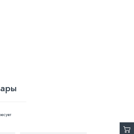
вары
есует