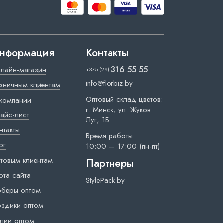
нформация
Контакты
316 55 55
лайн-магазин
+375 (29)
info@florbiz.by
зничным клиентам
Оптовый склад цветов:
компании
г. Минск, ул. Жуков
айс-лист
Луг, 1Б
нтакты
Время работы:
ог
10:00 — 17:00 (пн-пт)
товым клиентам
Партнеры
рта сайта
StylePack.by
рберы оптом
оздики оптом
лии оптом