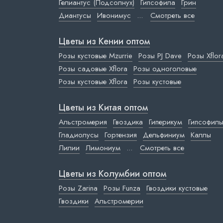
Гелиантус (Подсолнух)
Гипсофила
Грин
Диантусы
Ивонимус
...
Смотреть все
Цветы из Кении оптом
Розы кустовые Mzurrie
Розы PJ Dave
Розы Xflor
Розы садовые Xflora
Розы одноголовые
Розы кустовые Xflora
Розы кустовые
Цветы из Китая оптом
Альстромерия
Гвоздика
Гиперикум
Гипсофил
Гладиолусы
Гортензия
Дельфиниум
Каллы
Лилии
Лимониум
...
Смотреть все
Цветы из Колумбии оптом
Розы Zarina
Розы Funza
Гвоздики кустовые
Гвоздики
Альстромерии