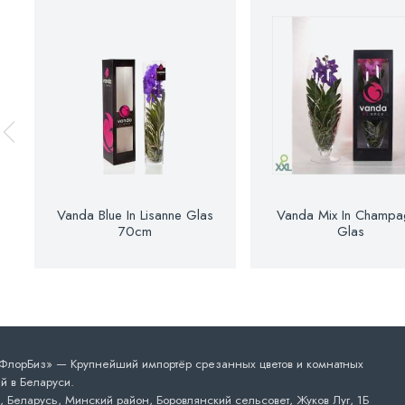
Vanda Blue In Lisanne Glas
Vanda Mix In Champa
70cm
Glas
лорБиз» — Крупнейший импортёр срезанных цветов и комнатных
й в Беларуси.
 Беларусь, Минский район, Боровлянский сельсовет, Жуков Луг, 1Б