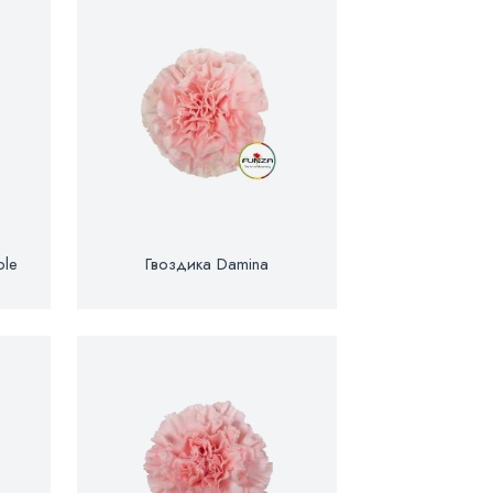
ple
Гвоздика Damina