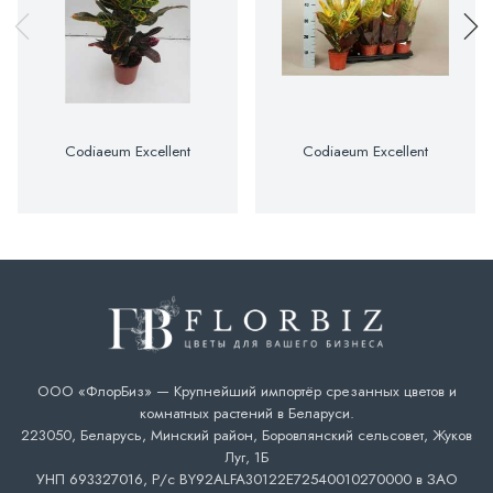
Codiaeum Excellent
Codiaeum Excellent
ООО «ФлорБиз» — Крупнейший импортёр срезанных цветов и
комнатных растений в Беларуси.
223050, Беларусь, Минский район, Боровлянский сельсовет, Жуков
Луг, 1Б
УНП 693327016, Р/с BY92ALFA30122E72540010270000 в ЗАО