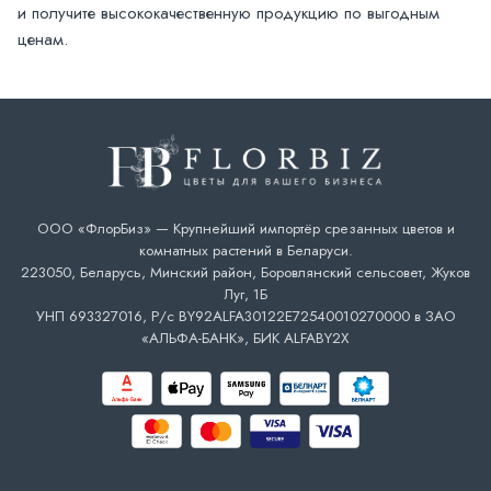
и получите высококачественную продукцию по выгодным
ценам.
ООО «ФлорБиз» — Крупнейший импортёр срезанных цветов и
комнатных растений в Беларуси.
223050, Беларусь, Минский район, Боровлянский сельсовет, Жуков
Луг, 1Б
УНП 693327016, Р/с BY92ALFA30122E72540010270000 в ЗАО
«АЛЬФА-БАНК», БИК ALFABY2X