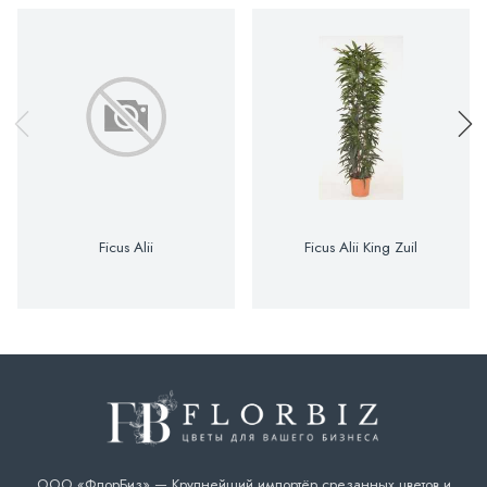
Ficus Alii
Ficus Alii King Zuil
ООО «ФлорБиз» — Крупнейший импортёр срезанных цветов и