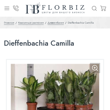
Главная
Комнатные растения
Диффенбахия
Dieffenbachia Camilla
Dieffenbachia Camilla