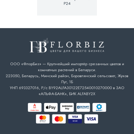
P24
ООО «ФлорБиз» — Крупнейший импортёр срезанных цветов и
комнатных растений в Беларуси.
223050, Беларусь, Минский район, Боровлянский сельсовет, Жуков
Луг, 1Б
УНП 693327016, Р/с BY92ALFA30122E72540010270000 в ЗАО
«АЛЬФА-БАНК», БИК ALFABY2X