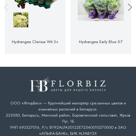
Hydrangea Clarissa Wit 3+
Hydrangea Early Blue 5-7
ООО «ФлорБиз» — Крупнейший импортёр срезанных цветов и
комнатных растений в Беларуси.
223050, Беларусь, Минский район, Боровлянский сельсовет, Жуков
Луг, 1Б
УНП 693327016, Р/с BY92ALFA30122E72540010270000 в ЗАО
«АЛЬФА-БАНК», БИК ALFABY2X