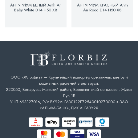
АНТУРИУМ БЕЛЫЙ Anth An
АНТУРИУМ КРАСНЫЙ Anth
Baby White D14 H50 X8
An Rood D14 H50 X8
ООО «ФлорБиз» — Крупнейший импортёр срезанных цветов и
комнатных растений в Беларуси.
223050, Беларусь, Минский район, Боровлянский сельсовет, Жуков
Луг, 1Б
УНП 693327016, Р/с BY92ALFA30122E72540010270000 в ЗАО
«АЛЬФА-БАНК», БИК ALFABY2X