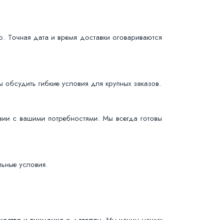
о. Точная дата и время доставки оговариваются
 обсудить гибкие условия для крупных заказов.
вии с вашими потребностями. Мы всегда готовы
льные условия.
чество
и
внимание к деталям
. Мы ценим наших