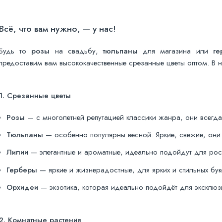
Всё, что вам нужно, — у нас!
Будь то
розы
на свадьбу,
тюльпаны
для магазина или
ге
предоставим вам высококачественные срезанные цветы оптом. В 
1. Срезанные цветы
Розы
— с многолетней репутацией классики жанра, они всегда
Тюльпаны
— особенно популярны весной. Яркие, свежие, они 
Лилии
— элегантные и ароматные, идеально подойдут для ро
Герберы
— яркие и жизнерадостные, для ярких и стильных бук
Орхидеи
— экзотика, которая идеально подойдёт для эксклюз
2. Комнатные растения