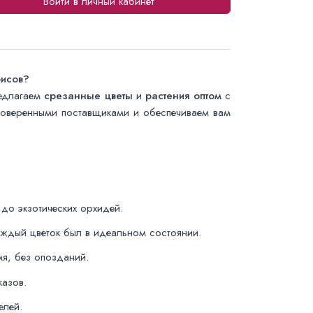
Войти в личный кабинет
рисов?
едлагаем
срезанные цветы
и
растения оптом
с
проверенными поставщиками и обеспечиваем вам
до экзотических орхидей.
аждый цветок был в идеальном состоянии.
я, без опозданий.
казов.
елей.