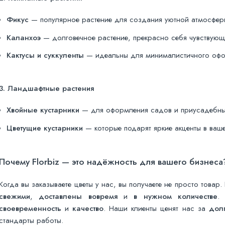
Фикус
— популярное растение для создания уютной атмосфер
Каланхоэ
— долговечное растение, прекрасно себя чувствующ
Кактусы и суккуленты
— идеальны для минималистичного офо
3. Ландшафтные растения
Хвойные кустарники
— для оформления садов и приусадебных
Цветущие кустарники
— которые подарят яркие акценты в ва
Почему Florbiz — это надёжность для вашего бизнеса
Когда вы заказываете цветы у нас, вы получаете не просто товар.
свежими
,
доставлены вовремя
и
в нужном количестве
.
своевременность
и
качество
. Наши клиенты ценят нас за
дол
стандарты работы.