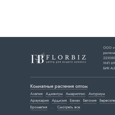
ООО «Ф
растени
223050,
УНП 69
БИК AL
Комнатные растения оптом
Азалия
Адиантум
Амариллис
Антуриум
Араукария
Ардизия
Банан
Бегония
Берескле
Бромелия
...
Смотреть все