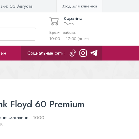
езки:
03 Августа
Вход для клиентов
Корзина
Пусто
Время работы:
10:00 — 17:00 (пн-пт)
зин
Социальные сети:
nk Floyd 60 Premium
рнет-магазине:
1000
PK