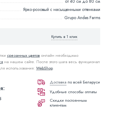
от 40 см до 80 см
Ярко-розовый с насыщенными оттенками
Grupo Andes Farms
Купить в 1 клик
упки
срезанных цветов
онлайн необходимо
ся
на нашем сайте. После этого шага весь функционал
для использования:
WebShop
.
Доставка
по всей Беларуси
я:
Удобные способы оплаты
5
Скидки постоянным
клиентам