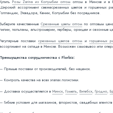
Купить
Розы Zarina из Колумбии оптом
оптом в Минске и в Бе
Широкий ассортимент свежесрезанных цветов и горшечных ра
Голландии, Эквадора, Кении, Колумбии без посредников.
Выберите качественные
Срезанные цветы оптом
по оптовым цена
лилии, тюльпаны, альстромерии, герберы, орхидеи и сезонные цв
Регулярные поставки
срезанных цветов оптом
и
горшечных р
ассортимент на складе в Минске. Возможен самовывоз или опера
Преимущества сотрудничества с Florbiz:
— Прямые поставки от производителей, без наценок.
— Контроль качества на всех этапах логистики.
— Доставка осуществляется в
Минск
,
Гомель
,
Витебск
,
Гродно
,
Б
— Гибкие условия для магазинов, флористов, свадебных агентств