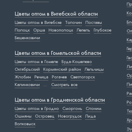
Пр
Ко
Цветы оптом в Витебской области
Бл
Цветы оптом в Витебске
Толочин
Поставы
Полоцк
Орша
Новополоцк
Лепель
Глубокое
Оп
Бешенковичи
Ка
Ге
Цветы оптом в Гомельской области
Гв
Цветы оптом в Гомеле
Буда-Кошелево
Ли
Октябрьский
Кормянский район
Лельчицы
Ор
Жлобин
Речица
Рогачев
Светлогорск
Пи
Калинковичи
...
Смотреть все
Ра
Цветы оптом в Гродненской области
Ро
Цветы оптом в Гродно
Сморгонь
Слоним
Тю
Ошмяны
Островец
Новогрудок
Лида
Хр
Волковыск
Эу