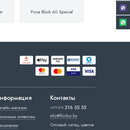
er
Роза Blush 60 Special
Роза Deep Pur
Premium
нформация
Контакты
316 55 55
лайн-магазин
+375 (29)
info@florbiz.by
зничным клиентам
Оптовый склад цветов:
компании