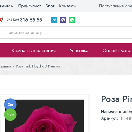
иентам
Прайс-лист
Блог
Контакты
Поступление ср
316 55 55
+375 (29)
Комнатные растения
Упаковка
Онлайн-мага
 Zarina
Роза Pink Floyd 60 Premium
Роза Pi
Хит
Наличие в инте
New
Артикул:
PF-H