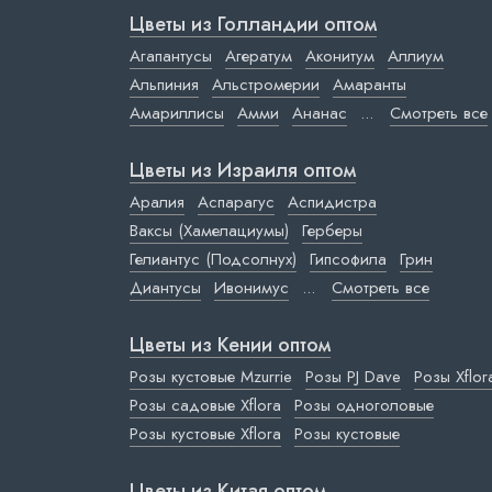
Цветы из Голландии оптом
Агапантусы
Агератум
Аконитум
Аллиум
Альпиния
Альстромерии
Амаранты
Амариллисы
Амми
Ананас
...
Смотреть все
Цветы из Израиля оптом
Аралия
Аспарагус
Аспидистра
Ваксы (Хамелациумы)
Герберы
Гелиантус (Подсолнух)
Гипсофила
Грин
Диантусы
Ивонимус
...
Смотреть все
Цветы из Кении оптом
Розы кустовые Mzurrie
Розы PJ Dave
Розы Xflor
Розы садовые Xflora
Розы одноголовые
Розы кустовые Xflora
Розы кустовые
Цветы из Китая оптом