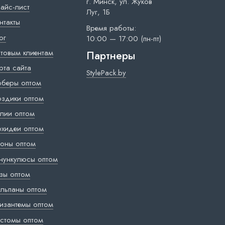
г. Минск, ул. Жуков
айс-лист
Луг, 1Б
нтакты
Время работы:
ог
10:00 — 17:00 (пн-пт)
товым клиентам
Партнеры
рта сайта
StylePack.by
рберы оптом
оздики оптом
лии оптом
хидеи оптом
оны оптом
нункулюсы оптом
зы оптом
льпаны оптом
изантемы оптом
стомы оптом