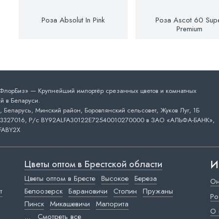
Роза Absolut In Pink
Роза Ascot 60 Sup
Premium
лорБиз» — Крупнейший импортёр срезанных цветов и комнатных
й в Беларуси.
 Беларусь, Минский район, Боровлянский сельсовет, Жуков Луг, 1Б
3327016, Р/с BY92ALFA30122E72540010270000 в ЗАО «АЛЬФА-БАНК»,
FABY2X
И
Цветы оптом в Брестской области
Цветы оптом в Бресте
Высокое
Береза
Он
т
Белоозерск
Барановичи
Столин
Пружаны
Ро
Пинск
Микашевичи
Малорита
О 
...
Смотреть все