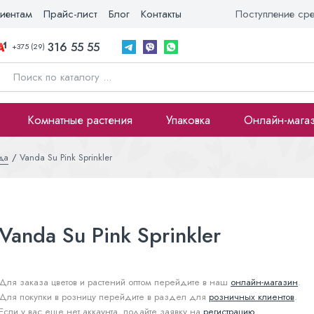
иентам
Прайс-лист
Блог
Контакты
Поступление ср
316 55 55
+375 (29)
Комнатные растения
Упаковка
Онлайн-мага
да
Vanda Su Pink Sprinkler
Vanda Su Pink Sprinkler
Для заказа цветов и растений оптом перейдите в наш
онлайн-магазин
.
Для покупки в розницу перейдите в раздел для
розничных клиентов
.
Если у вас еще нет аккаунта, подайте заявку на
регистрацию
.