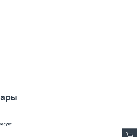
вары
есует