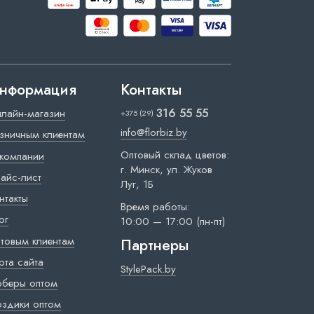
нформация
Контакты
316 55 55
лайн-магазин
+375 (29)
info@florbiz.by
зничным клиентам
Оптовый склад цветов:
компании
г. Минск, ул. Жуков
айс-лист
Луг, 1Б
нтакты
Время работы:
ог
10:00 — 17:00 (пн-пт)
товым клиентам
Партнеры
рта сайта
StylePack.by
рберы оптом
оздики оптом