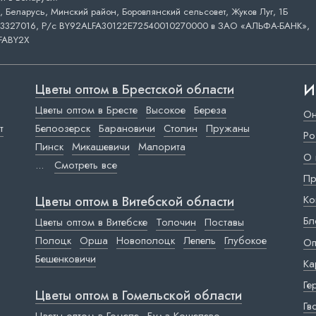
 Беларусь, Минский район, Боровлянский сельсовет, Жуков Луг, 1Б
3327016, Р/с BY92ALFA30122E72540010270000 в ЗАО «АЛЬФА-БАНК»,
FABY2X
И
Цветы оптом в Брестской области
Цветы оптом в Бресте
Высокое
Береза
Он
т
Белоозерск
Барановичи
Столин
Пружаны
Ро
Пинск
Микашевичи
Малорита
О 
...
Смотреть все
Пр
Ко
Цветы оптом в Витебской области
Бл
Цветы оптом в Витебске
Толочин
Поставы
Полоцк
Орша
Новополоцк
Лепель
Глубокое
Оп
Бешенковичи
Ка
Ге
Цветы оптом в Гомельской области
Гв