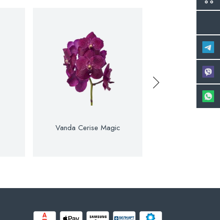
Vanda Cerise Magic
Vanda Divana Li
Aubergin