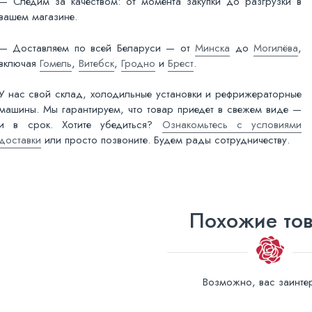
— Следим за качеством: от момента закупки до разгрузки в
вашем магазине.
— Доставляем по всей Беларуси — от
Минска
до
Могилёва
,
включая
Гомель
,
Витебск
,
Гродно
и
Брест
.
У нас свой склад, холодильные установки и рефрижераторные
машины. Мы гарантируем, что товар приедет в свежем виде —
и в срок. Хотите убедиться?
Ознакомьтесь с условиями
доставки
или просто позвоните. Будем рады сотрудничеству.
Похожие то
Возможно, вас заинтер