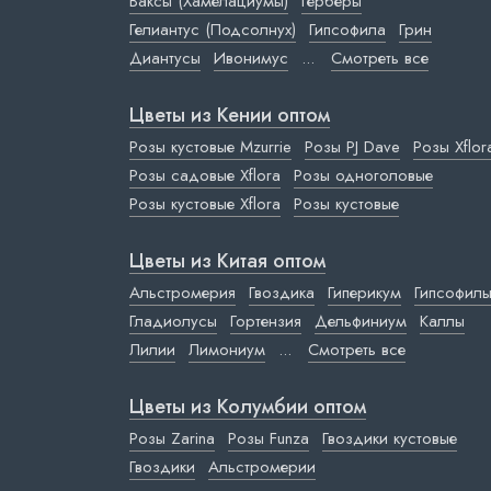
Ваксы (Хамелациумы)
Герберы
Гелиантус (Подсолнух)
Гипсофила
Грин
Диантусы
Ивонимус
...
Смотреть все
Цветы из Кении оптом
Розы кустовые Mzurrie
Розы PJ Dave
Розы Xflor
Розы садовые Xflora
Розы одноголовые
Розы кустовые Xflora
Розы кустовые
Цветы из Китая оптом
Альстромерия
Гвоздика
Гиперикум
Гипсофил
Гладиолусы
Гортензия
Дельфиниум
Каллы
Лилии
Лимониум
...
Смотреть все
Цветы из Колумбии оптом
Розы Zarina
Розы Funza
Гвоздики кустовые
Гвоздики
Альстромерии