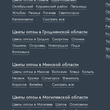
Цветы оптом в Гомеле
Буда-Кошелево
Ли
Октябрьский
Кормянский район
Лельчицы
Ор
Жлобин
Речица
Рогачев
Светлогорск
Пи
Калинковичи
...
Смотреть все
Ра
Цветы оптом в Гродненской области
Ро
Цветы оптом в Гродно
Сморгонь
Слоним
Тю
Ошмяны
Островец
Новогрудок
Лида
Хр
Волковыск
Эу
Цветы оптом в Минской области
Цветы оптом в Минске
Воложин
Клецк
Копыль
Несвиж
Крупки
Солигорск
Фаниполь
Борисов
Вилейка
...
Смотреть все
Цветы оптом в Могилевской области
Цветы оптом в Могилеве
Шклов
Осиповичи