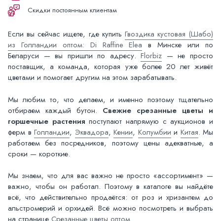
Скидки постоянным клиентам
Если вы сейчас ищете, где купить
Гвоздика кустовая (Шабо)
из Голландии оптом: Di Raffine Elea
в Минске или по
Беларуси — вы пришли по адресу.
Florbiz
— не просто
поставщик, а команда, которая уже более 20 лет живёт
цветами и помогает другим на этом зарабатывать.
Мы любим то, что делаем, и именно поэтому тщательно
отбираем каждый бутон.
Свежие срезанные цветы и
горшечные растения
поступают напрямую с аукционов и
ферм в
Голландии
,
Эквадора
,
Кении
,
Колумбии
и
Китая
. Мы
работаем без посредников, поэтому цены адекватные, а
сроки — короткие.
Мы знаем, что для вас важно не просто «ассортимент» —
важно, чтобы он работал. Поэтому в каталоге вы найдёте
всё, что действительно продаётся: от роз и хризантем до
альстромерий и орхидей. Всё можно посмотреть и выбрать
на странице
Срезанные цветы оптом
.