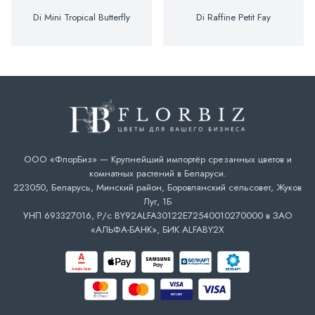
Di Mini Tropical Butterfly
Di Raffine Petit Fay
ООО «ФлорБиз» — Крупнейший импортёр срезанных цветов и
комнатных растений в Беларуси.
223050, Беларусь, Минский район, Боровлянский сельсовет, Жуков
Луг, 1Б
УНП 693327016, Р/с BY92ALFA30122E72540010270000 в ЗАО
«АЛЬФА-БАНК», БИК ALFABY2X