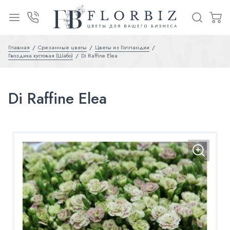
Главная
Срезанные цветы
Цветы из Голландии
Гвоздика кустовая (Шабо)
Di Raffine Elea
Di Raffine Elea