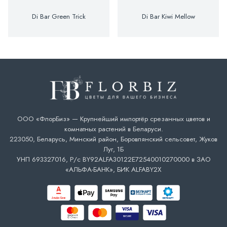
Di Bar Green Trick
Di Bar Kiwi Mellow
ООО «ФлорБиз» — Крупнейший импортёр срезанных цветов и
комнатных растений в Беларуси.
223050, Беларусь, Минский район, Боровлянский сельсовет, Жуков
Луг, 1Б
УНП 693327016, Р/с BY92ALFA30122E72540010270000 в ЗАО
«АЛЬФА-БАНК», БИК ALFABY2X