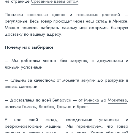
на странице
Срезанные цветы оптом
.
Поставки
срезанных цветов
и
горшечных растений
—
регулярные. Весь товар проходит через наш склад в Минске.
Можно приехать забирать самому или оформить быструю
доставку по вашему адресу.
Почему нас выбирают:
— Мы работаем честно: без накруток, с документами и
ясными условиями.
— Следим за качеством: от момента закупки до разгрузки в
вашем магазине.
— Доставляем по всей Беларуси — от
Минска
до
Могилёва
,
включая
Гомель
,
Витебск
,
Гродно
и
Брест
.
У нас свой склад, холодильные установки и
рефрижераторные машины. Мы гарантируем, что товар
приедет в свежем виде — и в срок. Хотите убедиться?