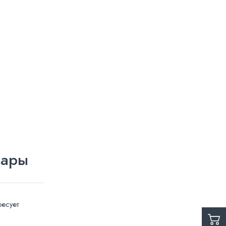
вары
есует