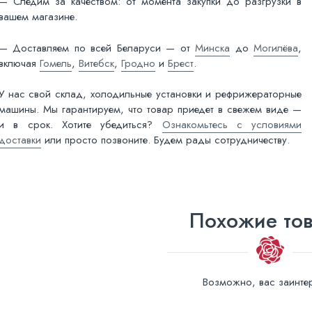
— Следим за качеством: от момента закупки до разгрузки в
вашем магазине.
— Доставляем по всей Беларуси — от
Минска
до
Могилёва
,
включая
Гомель
,
Витебск
,
Гродно
и
Брест
.
У нас свой склад, холодильные установки и рефрижераторные
машины. Мы гарантируем, что товар приедет в свежем виде —
и в срок. Хотите убедиться?
Ознакомьтесь с условиями
доставки
или просто позвоните. Будем рады сотрудничеству.
Похожие то
Возможно, вас заинтер