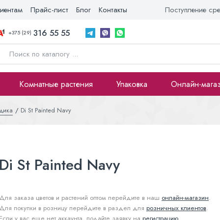
иентам
Прайс-лист
Блог
Контакты
Поступление ср
316 55 55
+375 (29)
Комнатные растения
Упаковка
Онлайн-мага
здика
Di St Painted Navy
Di St Painted Navy
Для заказа цветов и растений оптом перейдите в наш
онлайн-магазин
.
Для покупки в розницу перейдите в раздел для
розничных клиентов
.
Если у вас еще нет аккаунта, подайте заявку на
регистрацию
.