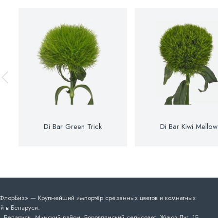
Di Bar Green Trick
Di Bar Kiwi Mellow
лорБиз» — Крупнейший импортёр срезанных цветов и комнатных
й в Беларуси.
 Беларусь, Минский район, Боровлянский сельсовет, Жуков Луг, 1Б