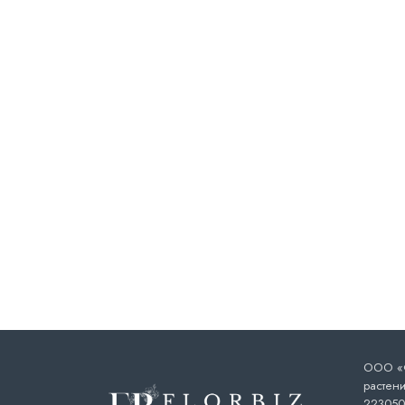
ООО «Ф
растени
223050,