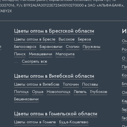
3327016, Р/с BY92ALFA30122E72540010270000 в ЗАО «АЛЬФА-БАНК»,
FABY2X
И
Цветы оптом в Брестской области
Цветы оптом в Бресте
Высокое
Береза
Он
т
Белоозерск
Барановичи
Столин
Пружаны
Ро
Пинск
Микашевичи
Малорита
О 
...
Смотреть все
Пр
Ко
Цветы оптом в Витебской области
Бл
Цветы оптом в Витебске
Толочин
Поставы
Полоцк
Орша
Новополоцк
Лепель
Глубокое
Оп
Бешенковичи
Ка
Ге
Цветы оптом в Гомельской области
Гв
Цветы оптом в Гомеле
Буда-Кошелево
Ли