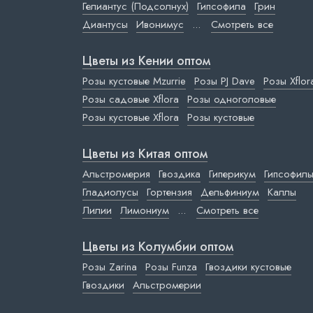
Гелиантус (Подсолнух)
Гипсофила
Грин
Диантусы
Ивонимус
...
Смотреть все
Цветы из Кении оптом
Розы кустовые Mzurrie
Розы PJ Dave
Розы Xflor
Розы садовые Xflora
Розы одноголовые
Розы кустовые Xflora
Розы кустовые
Цветы из Китая оптом
Альстромерия
Гвоздика
Гиперикум
Гипсофил
Гладиолусы
Гортензия
Дельфиниум
Каллы
Лилии
Лимониум
...
Смотреть все
Цветы из Колумбии оптом
Розы Zarina
Розы Funza
Гвоздики кустовые
Гвоздики
Альстромерии