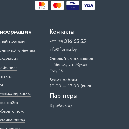
нформация
Контакты
316 55 55
лайн-магазин
+375 (29)
info@florbiz.by
зничным клиентам
Оптовый склад цветов:
компании
г. Минск, ул. Жуков
айс-лист
Луг, 1Б
нтакты
Время работы:
ог
10:00 — 17:00 (пн-пт)
товым клиентам
Партнеры
рта сайта
StylePack.by
рберы оптом
оздики оптом
лии оптом