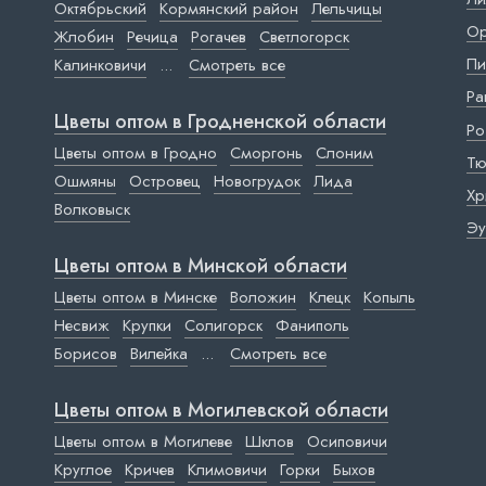
Октябрьский
Кормянский район
Лельчицы
Ор
Жлобин
Речица
Рогачев
Светлогорск
Пи
Калинковичи
...
Смотреть все
Ра
Цветы оптом в Гродненской области
Ро
Цветы оптом в Гродно
Сморгонь
Слоним
Тю
Ошмяны
Островец
Новогрудок
Лида
Хр
Волковыск
Эу
Цветы оптом в Минской области
Цветы оптом в Минске
Воложин
Клецк
Копыль
Несвиж
Крупки
Солигорск
Фаниполь
Борисов
Вилейка
...
Смотреть все
Цветы оптом в Могилевской области
Цветы оптом в Могилеве
Шклов
Осиповичи
Круглое
Кричев
Климовичи
Горки
Быхов