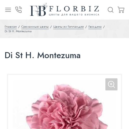
Главная
Срезанные цветы
Цветы из Голландии
Гвоздика
Di St H. Montezuma
Di St H. Montezuma