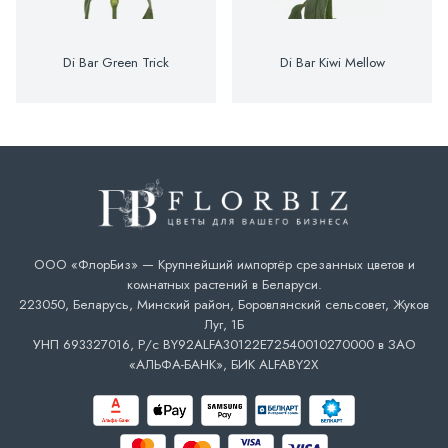
Di Bar Green Trick
Di Bar Kiwi Mellow
ООО «ФлорБиз» — Крупнейший импортёр срезанных цветов и
комнатных растений в Беларуси.
223050, Беларусь, Минский район, Боровлянский сельсовет, Жуков
Луг, 1Б
УНП 693327016, Р/с BY92ALFA30122E72540010270000 в ЗАО
«АЛЬФА-БАНК», БИК ALFABY2X