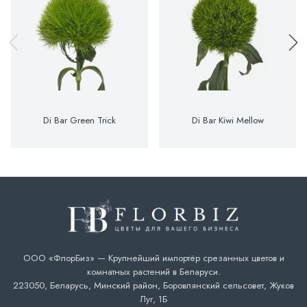
Di Bar Green Trick
Di Bar Kiwi Mellow
ООО «ФлорБиз» — Крупнейший импортёр срезанных цветов и
комнатных растений в Беларуси.
223050, Беларусь, Минский район, Боровлянский сельсовет, Жуков
Луг, 1Б