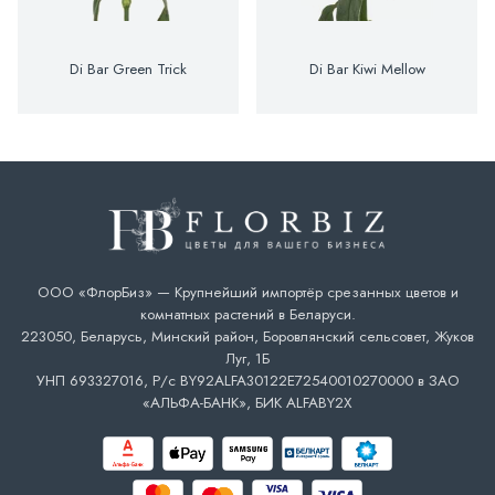
Di Bar Green Trick
Di Bar Kiwi Mellow
ООО «ФлорБиз» — Крупнейший импортёр срезанных цветов и
комнатных растений в Беларуси.
223050, Беларусь, Минский район, Боровлянский сельсовет, Жуков
Луг, 1Б
УНП 693327016, Р/с BY92ALFA30122E72540010270000 в ЗАО
«АЛЬФА-БАНК», БИК ALFABY2X