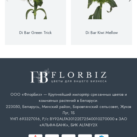
Di Bar Green Trick
Di Bar Kiwi Mellow
ООО «ФлорБиз» — Крупнейший импортёр срезанных цветов и
комнатных растений в Беларуси.
223050, Беларусь, Минский район, Боровлянский сельсовет, Жуков
Луг, 1Б
УНП 693327016, Р/с BY92ALFA30122E72540010270000 в ЗАО
«АЛЬФА-БАНК», БИК ALFABY2X