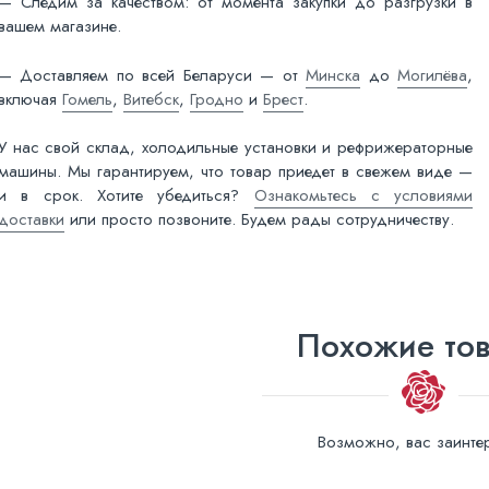
— Следим за качеством: от момента закупки до разгрузки в
вашем магазине.
— Доставляем по всей Беларуси — от
Минска
до
Могилёва
,
включая
Гомель
,
Витебск
,
Гродно
и
Брест
.
У нас свой склад, холодильные установки и рефрижераторные
машины. Мы гарантируем, что товар приедет в свежем виде —
и в срок. Хотите убедиться?
Ознакомьтесь с условиями
доставки
или просто позвоните. Будем рады сотрудничеству.
Похожие то
Возможно, вас заинтер