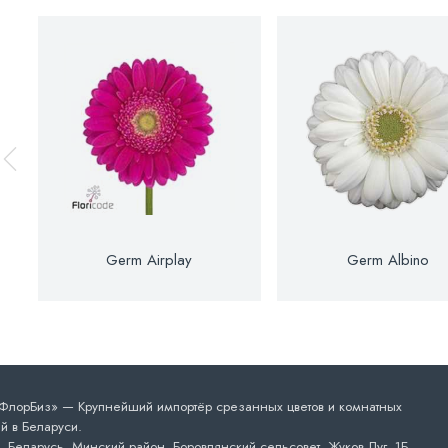
Germ Airplay
Germ Albino
лорБиз» — Крупнейший импортёр срезанных цветов и комнатных
й в Беларуси.
 Беларусь, Минский район, Боровлянский сельсовет, Жуков Луг, 1Б