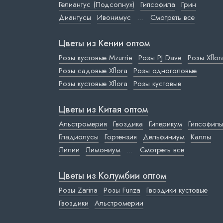
Гелиантус (Подсолнух)
Гипсофила
Грин
Диантусы
Ивонимус
...
Смотреть все
Цветы из Кении оптом
Розы кустовые Mzurrie
Розы PJ Dave
Розы Xflor
Розы садовые Xflora
Розы одноголовые
Розы кустовые Xflora
Розы кустовые
Цветы из Китая оптом
Альстромерия
Гвоздика
Гиперикум
Гипсофил
Гладиолусы
Гортензия
Дельфиниум
Каллы
Лилии
Лимониум
...
Смотреть все
Цветы из Колумбии оптом
Розы Zarina
Розы Funza
Гвоздики кустовые
Гвоздики
Альстромерии