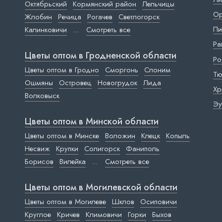
Октябрьский
Кормянский район
Лельчицы
Ор
Жлобин
Речица
Рогачев
Светлогорск
Пи
Калинковичи
...
Смотреть все
Ра
Цветы оптом в Гродненской области
Ро
Цветы оптом в Гродно
Сморгонь
Слоним
Тю
Ошмяны
Островец
Новогрудок
Лида
Хр
Волковыск
Эу
Цветы оптом в Минской области
Цветы оптом в Минске
Воложин
Клецк
Копыль
Несвиж
Крупки
Солигорск
Фаниполь
Борисов
Вилейка
...
Смотреть все
Цветы оптом в Могилевской области
Цветы оптом в Могилеве
Шклов
Осиповичи
Круглое
Кричев
Климовичи
Горки
Быхов