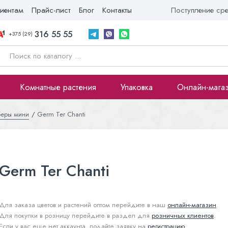
иентам
Прайс-лист
Блог
Контакты
Поступление ср
316 55 55
+375 (29)
Комнатные растения
Упаковка
Онлайн-мага
беры мини
Germ Ter Chanti
Germ Ter Chanti
Для заказа цветов и растений оптом перейдите в наш
онлайн-магазин
.
Для покупки в розницу перейдите в раздел для
розничных клиентов
.
Если у вас еще нет аккаунта, подайте заявку на
регистрацию
.