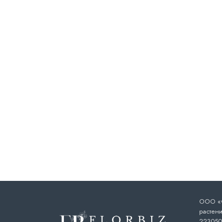
ООО «Ф
растени
223050,