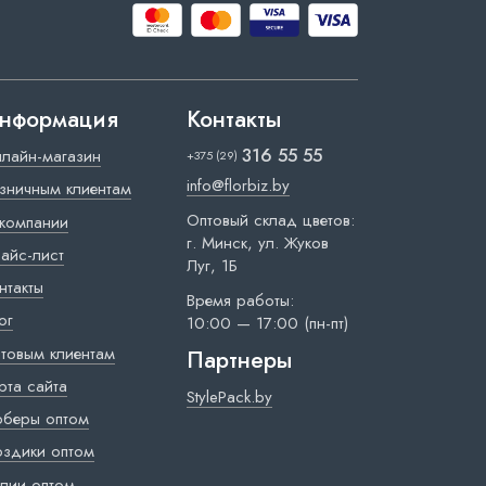
нформация
Контакты
316 55 55
лайн-магазин
+375 (29)
info@florbiz.by
зничным клиентам
Оптовый склад цветов:
компании
г. Минск, ул. Жуков
айс-лист
Луг, 1Б
нтакты
Время работы:
ог
10:00 — 17:00 (пн-пт)
товым клиентам
Партнеры
рта сайта
StylePack.by
рберы оптом
оздики оптом
лии оптом