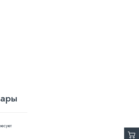
вары
есует