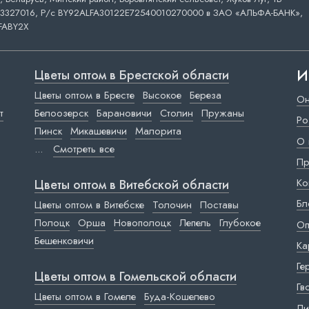
3327016, Р/с BY92ALFA30122E72540010270000 в ЗАО «АЛЬФА-БАНК»,
FABY2X
И
Цветы оптом в Брестской области
Цветы оптом в Бресте
Высокое
Береза
Он
т
Белоозерск
Барановичи
Столин
Пружаны
Ро
Пинск
Микашевичи
Малорита
О 
...
Смотреть все
Пр
Ко
Цветы оптом в Витебской области
Бл
Цветы оптом в Витебске
Толочин
Поставы
Полоцк
Орша
Новополоцк
Лепель
Глубокое
Оп
Бешенковичи
Ка
Ге
Цветы оптом в Гомельской области
Гв
Цветы оптом в Гомеле
Буда-Кошелево
Ли