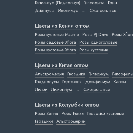
Гелиантус (Подсолнух)
Гипсофила
Грин
Диантусы
Ивонимус
...
Смотреть все
Цветы из Кении оптом
Розы кустовые Mzurrie
Розы PJ Dave
Розы Xflor
Розы садовые Xflora
Розы одноголовые
Розы кустовые Xflora
Розы кустовые
Цветы из Китая оптом
Альстромерия
Гвоздика
Гиперикум
Гипсофил
Гладиолусы
Гортензия
Дельфиниум
Каллы
Лилии
Лимониум
...
Смотреть все
Цветы из Колумбии оптом
Розы Zarina
Розы Funza
Гвоздики кустовые
Гвоздики
Альстромерии