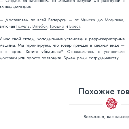
— Следим за качеством: от момента закупки до разгрузки в
вашем магазине.
— Доставляем по всей Беларуси — от
Минска
до
Могилёва
,
включая
Гомель
,
Витебск
,
Гродно
и
Брест
.
У нас свой склад, холодильные установки и рефрижераторные
машины. Мы гарантируем, что товар приедет в свежем виде —
и в срок. Хотите убедиться?
Ознакомьтесь с условиями
доставки
или просто позвоните. Будем рады сотрудничеству.
Похожие то
Возможно, вас заинтер