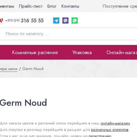
иентам
Прайс-лист
Блог
Контакты
Поступление ср
316 55 55
+375 (29)
Комнатные растения
Упаковка
Онлайн-мага
беры мини
Germ Noud
Germ Noud
Для заказа цветов и растений оптом перейдите в наш
онлайн-магазин
.
Для покупки в розницу перейдите в раздел для
розничных клиентов
.
Если у вас еще нет аккаунта, подайте заявку на
регистрацию
.