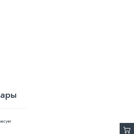
вары
есует