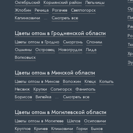
Октябрьский
Кормянский район
Лельчицы
Ор
Жлобин
Речица
Рогачев
Светлогорск
Пи
Калинковичи
...
Смотреть все
Ра
Цветы оптом в Гродненской области
Ро
Цветы оптом в Гродно
Сморгонь
Слоним
Тю
Ошмяны
Островец
Новогрудок
Лида
Хр
Волковыск
Эу
Цветы оптом в Минской области
Цветы оптом в Минске
Воложин
Клецк
Копыль
Несвиж
Крупки
Солигорск
Фаниполь
Борисов
Вилейка
...
Смотреть все
Цветы оптом в Могилевской области
Цветы оптом в Могилеве
Шклов
Осиповичи
Круглое
Кричев
Климовичи
Горки
Быхов