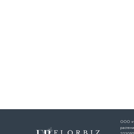
ООО «Ф
растени
223050,