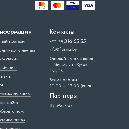
нформация
Контакты
316 55 55
лайн-магазин
+375 (29)
info@florbiz.by
зничным клиентам
Оптовый склад цветов:
компании
г. Минск, ул. Жуков
айс-лист
Луг, 1Б
нтакты
Время работы:
ог
10:00 — 17:00 (пн-пт)
товым клиентам
Партнеры
рта сайта
StylePack.by
рберы оптом
оздики оптом
лии оптом