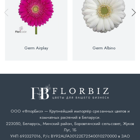
Germ Airplay
Germ Albino
ООО «ФлорБиз» — Крупнейший импортёр срезанных цветов и
комнатных растений в Беларуси.
223050, Беларусь, Минский район, Боровлянский сельсовет, Жуков
Луг, 1Б
УНП 693327016, Р/с BY92ALFA30122E72540010270000 в ЗАО