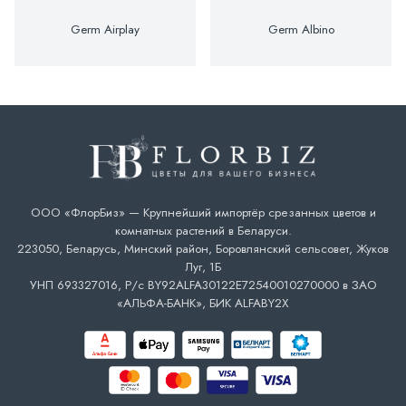
Germ Airplay
Germ Albino
ООО «ФлорБиз» — Крупнейший импортёр срезанных цветов и
комнатных растений в Беларуси.
223050, Беларусь, Минский район, Боровлянский сельсовет, Жуков
Луг, 1Б
УНП 693327016, Р/с BY92ALFA30122E72540010270000 в ЗАО
«АЛЬФА-БАНК», БИК ALFABY2X