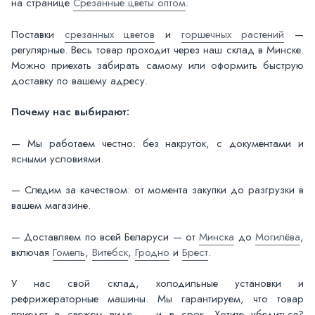
на странице
Срезанные цветы оптом
.
Поставки
срезанных цветов
и
горшечных растений
—
регулярные. Весь товар проходит через наш склад в Минске.
Можно приехать забирать самому или оформить быструю
доставку по вашему адресу.
Почему нас выбирают:
— Мы работаем честно: без накруток, с документами и
ясными условиями.
— Следим за качеством: от момента закупки до разгрузки в
вашем магазине.
— Доставляем по всей Беларуси — от
Минска
до
Могилёва
,
включая
Гомель
,
Витебск
,
Гродно
и
Брест
.
У нас свой склад, холодильные установки и
рефрижераторные машины. Мы гарантируем, что товар
приедет в свежем виде — и в срок. Хотите убедиться?