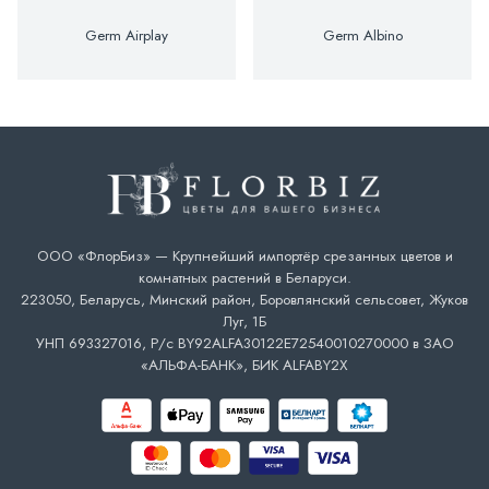
Germ Airplay
Germ Albino
ООО «ФлорБиз» — Крупнейший импортёр срезанных цветов и
комнатных растений в Беларуси.
223050, Беларусь, Минский район, Боровлянский сельсовет, Жуков
Луг, 1Б
УНП 693327016, Р/с BY92ALFA30122E72540010270000 в ЗАО
«АЛЬФА-БАНК», БИК ALFABY2X