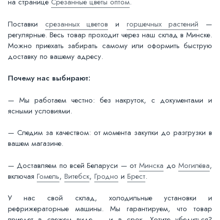
на странице
Срезанные цветы оптом
.
Поставки
срезанных цветов
и
горшечных растений
—
регулярные. Весь товар проходит через наш склад в Минске.
Можно приехать забирать самому или оформить быструю
доставку по вашему адресу.
Почему нас выбирают:
— Мы работаем честно: без накруток, с документами и
ясными условиями.
— Следим за качеством: от момента закупки до разгрузки в
вашем магазине.
— Доставляем по всей Беларуси — от
Минска
до
Могилёва
,
включая
Гомель
,
Витебск
,
Гродно
и
Брест
.
У нас свой склад, холодильные установки и
рефрижераторные машины. Мы гарантируем, что товар
приедет в свежем виде — и в срок. Хотите убедиться?