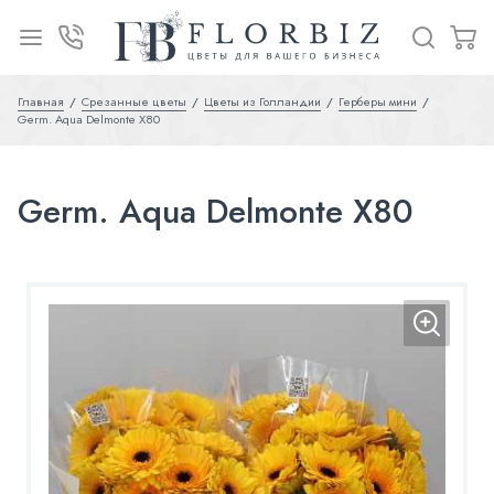
Главная
Срезанные цветы
Цветы из Голландии
Герберы мини
Germ. Aqua Delmonte X80
Germ. Aqua Delmonte X80