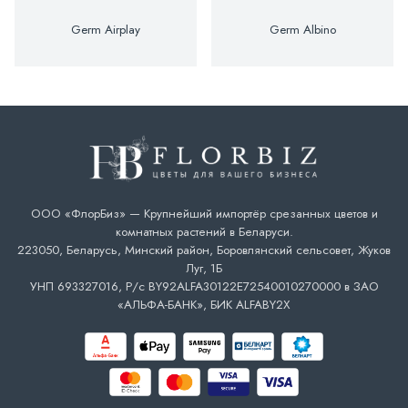
Germ Airplay
Germ Albino
ООО «ФлорБиз» — Крупнейший импортёр срезанных цветов и
комнатных растений в Беларуси.
223050, Беларусь, Минский район, Боровлянский сельсовет, Жуков
Луг, 1Б
УНП 693327016, Р/с BY92ALFA30122E72540010270000 в ЗАО
«АЛЬФА-БАНК», БИК ALFABY2X