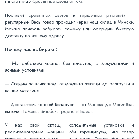
на странице
Срезанные цветы оптом
.
Поставки
срезанных цветов
и
горшечных растений
—
регулярные. Весь товар проходит через наш склад в Минске.
Можно приехать забирать самому или оформить быструю
доставку по вашему адресу.
Почему нас выбирают:
— Мы работаем честно: без накруток, с документами и
ясными условиями.
— Следим за качеством: от момента закупки до разгрузки в
вашем магазине.
— Доставляем по всей Беларуси — от
Минска
до
Могилёва
,
включая
Гомель
,
Витебск
,
Гродно
и
Брест
.
У нас свой склад, холодильные установки и
рефрижераторные машины. Мы гарантируем, что товар
приедет в свежем виде — и в срок. Хотите убедиться?