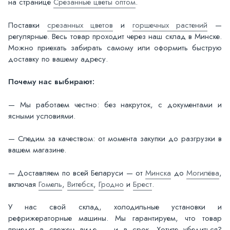
на странице
Срезанные цветы оптом
.
Поставки
срезанных цветов
и
горшечных растений
—
регулярные. Весь товар проходит через наш склад в Минске.
Можно приехать забирать самому или оформить быструю
доставку по вашему адресу.
Почему нас выбирают:
— Мы работаем честно: без накруток, с документами и
ясными условиями.
— Следим за качеством: от момента закупки до разгрузки в
вашем магазине.
— Доставляем по всей Беларуси — от
Минска
до
Могилёва
,
включая
Гомель
,
Витебск
,
Гродно
и
Брест
.
У нас свой склад, холодильные установки и
рефрижераторные машины. Мы гарантируем, что товар
приедет в свежем виде — и в срок. Хотите убедиться?