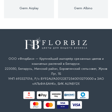
Germ Airplay
Germ Albino
ООО «ФлорБиз» — Крупнейший импортёр срезанных цветов и
комнатных растений в Беларуси.
223050, Беларусь, Минский район, Боровлянский сельсовет, Жуков
Луг, 1Б
УНП 693327016, Р/с BY92ALFA30122E72540010270000 в ЗАО
«АЛЬФА-БАНК», БИК ALFABY2X