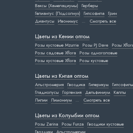
Ваксы (Хамелациумы)
Герберы
Гелиантус (Подсолнух)
Гипсофила
Грин
Диантусы
Ивонимус
...
Смотреть все
Цветы из Кении оптом
Розы кустовые Mzurrie
Розы PJ Dave
Розы Xflor
Розы садовые Xflora
Розы одноголовые
Розы кустовые Xflora
Розы кустовые
Цветы из Китая оптом
Альстромерия
Гвоздика
Гиперикум
Гипсофил
Гладиолусы
Гортензия
Дельфиниум
Каллы
Лилии
Лимониум
...
Смотреть все
Цветы из Колумбии оптом
Розы Zarina
Розы Funza
Гвоздики кустовые
Гвоздики
Альстромерии