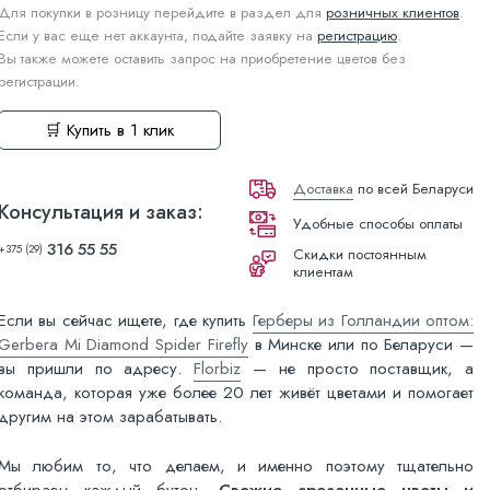
Для покупки в розницу перейдите в раздел для
розничных клиентов
.
Если у вас еще нет аккаунта, подайте заявку на
регистрацию
.
Вы также можете оставить запрос на приобретение цветов без
регистрации.
🛒 Купить в 1 клик
Доставка
по всей Беларуси
Консультация и заказ:
Удобные способы оплаты
316 55 55
+375 (29)
Скидки постоянным
клиентам
Если вы сейчас ищете, где купить
Герберы из Голландии оптом:
Gerbera Mi Diamond Spider Firefly
в Минске или по Беларуси —
вы пришли по адресу.
Florbiz
— не просто поставщик, а
команда, которая уже более 20 лет живёт цветами и помогает
другим на этом зарабатывать.
Мы любим то, что делаем, и именно поэтому тщательно
отбираем каждый бутон.
Свежие срезанные цветы и