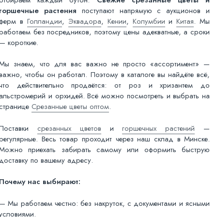
горшечные растения
поступают напрямую с аукционов и
ферм в
Голландии
,
Эквадора
,
Кении
,
Колумбии
и
Китая
. Мы
работаем без посредников, поэтому цены адекватные, а сроки
— короткие.
Мы знаем, что для вас важно не просто «ассортимент» —
важно, чтобы он работал. Поэтому в каталоге вы найдёте всё,
что действительно продаётся: от роз и хризантем до
альстромерий и орхидей. Всё можно посмотреть и выбрать на
странице
Срезанные цветы оптом
.
Поставки
срезанных цветов
и
горшечных растений
—
регулярные. Весь товар проходит через наш склад в Минске.
Можно приехать забирать самому или оформить быструю
доставку по вашему адресу.
Почему нас выбирают:
— Мы работаем честно: без накруток, с документами и ясными
условиями.