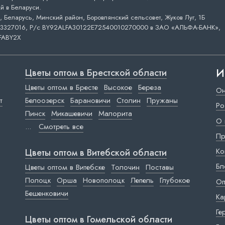
й в Беларуси.
 Беларусь, Минский район, Боровлянский сельсовет, Жуков Луг, 1Б
3327016, Р/с BY92ALFA30122E72540010270000 в ЗАО «АЛЬФА-БАНК»,
FABY2X
И
Цветы оптом в Брестской области
Цветы оптом в Бресте
Высокое
Береза
Он
т
Белоозерск
Барановичи
Столин
Пружаны
Ро
Пинск
Микашевичи
Малорита
О 
...
Смотреть все
Пр
Ко
Цветы оптом в Витебской области
Бл
Цветы оптом в Витебске
Толочин
Поставы
Полоцк
Орша
Новополоцк
Лепель
Глубокое
Оп
Бешенковичи
Ка
Ге
Цветы оптом в Гомельской области