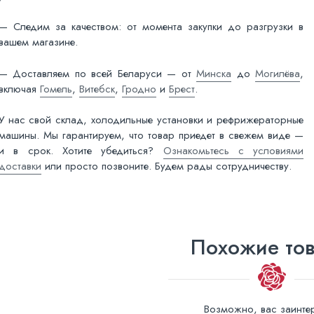
— Следим за качеством: от момента закупки до разгрузки в
вашем магазине.
— Доставляем по всей Беларуси — от
Минска
до
Могилёва
,
включая
Гомель
,
Витебск
,
Гродно
и
Брест
.
У нас свой склад, холодильные установки и рефрижераторные
машины. Мы гарантируем, что товар приедет в свежем виде —
и в срок. Хотите убедиться?
Ознакомьтесь с условиями
доставки
или просто позвоните. Будем рады сотрудничеству.
Похожие то
Возможно, вас заинтер