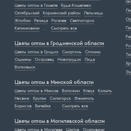
Гв
Цветы оптом в Гомеле
Буда-Кошелево
Ли
Октябрьский
Кормянский район
Лельчицы
Ор
Жлобин
Речица
Рогачев
Светлогорск
Пи
Калинковичи
...
Смотреть все
Ра
Цветы оптом в Гродненской области
Ро
Цветы оптом в Гродно
Сморгонь
Слоним
Тю
Ошмяны
Островец
Новогрудок
Лида
Хр
Волковыск
Эу
Цветы оптом в Минской области
Цветы оптом в Минске
Воложин
Клецк
Копыль
Несвиж
Крупки
Солигорск
Фаниполь
Борисов
Вилейка
...
Смотреть все
Цветы оптом в Могилевской области
Цветы оптом в Могилеве
Шклов
Осиповичи