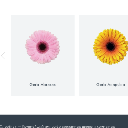
Gerb Abraxas
Gerb Acapulco
лорБиз» — Крупнейший импортёр срезанных цветов и комнатных