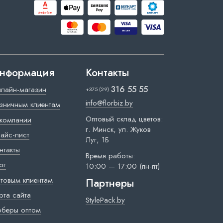
нформация
Контакты
316 55 55
лайн-магазин
+375 (29)
info@florbiz.by
зничным клиентам
Оптовый склад цветов:
компании
г. Минск, ул. Жуков
айс-лист
Луг, 1Б
нтакты
Время работы:
ог
10:00 — 17:00 (пн-пт)
товым клиентам
Партнеры
рта сайта
StylePack.by
рберы оптом