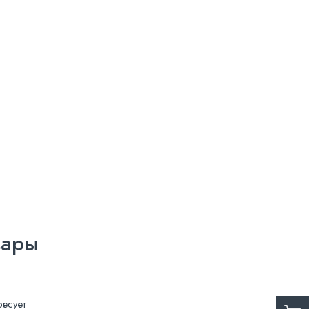
вары
есует