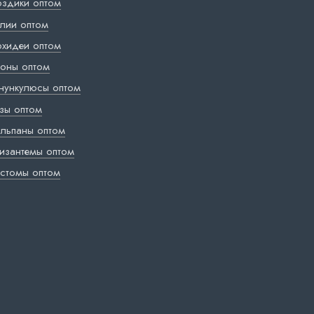
оздики оптом
лии оптом
хидеи оптом
оны оптом
нункулюсы оптом
зы оптом
льпаны оптом
изантемы оптом
стомы оптом