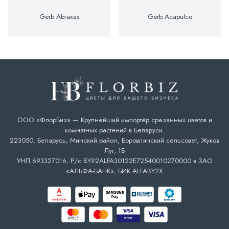
Gerb Abraxas
Gerb Acapulco
ООО «ФлорБиз» — Крупнейший импортёр срезанных цветов и
комнатных растений в Беларуси.
223050, Беларусь, Минский район, Боровлянский сельсовет, Жуков
Луг, 1Б
УНП 693327016, Р/с BY92ALFA30122E72540010270000 в ЗАО
«АЛЬФА-БАНК», БИК ALFABY2X