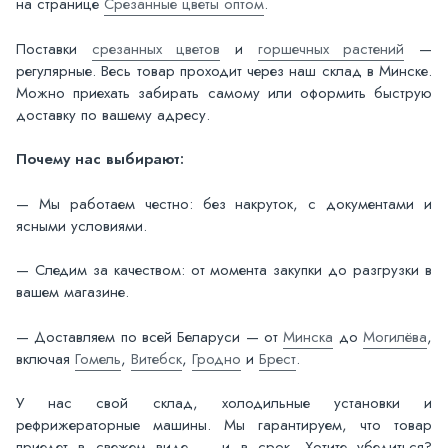
на странице
Срезанные цветы оптом
.
Поставки
срезанных цветов
и
горшечных растений
—
регулярные. Весь товар проходит через наш склад в Минске.
Можно приехать забирать самому или оформить быструю
доставку по вашему адресу.
Почему нас выбирают:
— Мы работаем честно: без накруток, с документами и
ясными условиями.
— Следим за качеством: от момента закупки до разгрузки в
вашем магазине.
— Доставляем по всей Беларуси — от
Минска
до
Могилёва
,
включая
Гомель
,
Витебск
,
Гродно
и
Брест
.
У нас свой склад, холодильные установки и
рефрижераторные машины. Мы гарантируем, что товар
приедет в свежем виде — и в срок. Хотите убедиться?