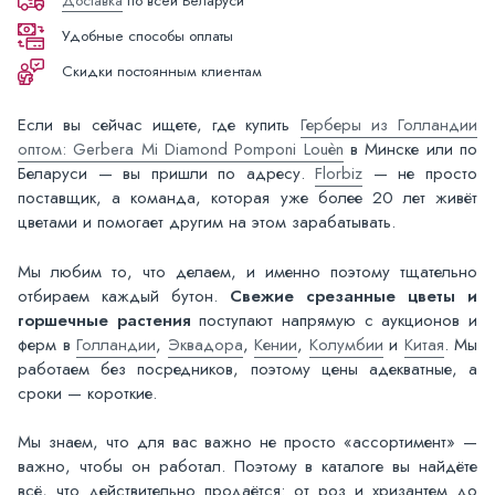
Доставка
по всей Беларуси
Удобные способы оплаты
Скидки постоянным клиентам
Если вы сейчас ищете, где купить
Герберы из Голландии
оптом: Gerbera Mi Diamond Pomponi Louèn
в Минске или по
Беларуси — вы пришли по адресу.
Florbiz
— не просто
поставщик, а команда, которая уже более 20 лет живёт
цветами и помогает другим на этом зарабатывать.
Мы любим то, что делаем, и именно поэтому тщательно
отбираем каждый бутон.
Свежие срезанные цветы и
горшечные растения
поступают напрямую с аукционов и
ферм в
Голландии
,
Эквадора
,
Кении
,
Колумбии
и
Китая
. Мы
работаем без посредников, поэтому цены адекватные, а
сроки — короткие.
Мы знаем, что для вас важно не просто «ассортимент» —
важно, чтобы он работал. Поэтому в каталоге вы найдёте
всё, что действительно продаётся: от роз и хризантем до